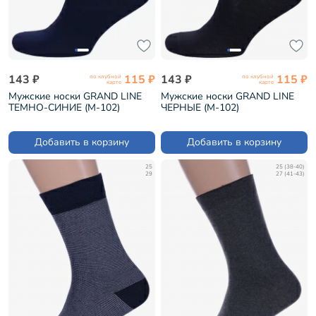
143 ₽
115 ₽
143 ₽
115 ₽
по клубной
по клубной
карте
карте
Мужские носки GRAND LINE
Мужские носки GRAND LINE
ТЕМНО-СИНИЕ (М-102)
ЧЕРНЫЕ (М-102)
Добавить в корзину
Добавить в корзину
25
25 (38-40)
29
27 (41-43)