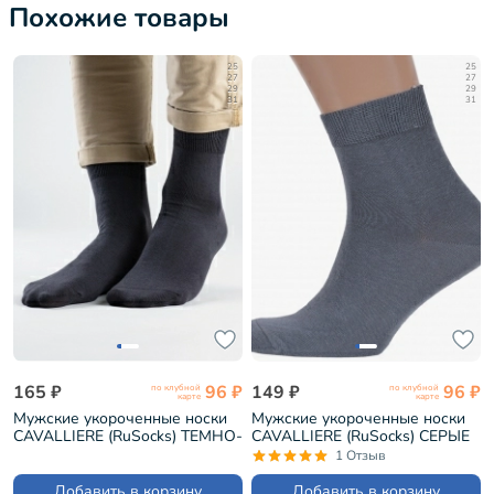
Похожие товары
25
25
27
27
29
29
31
31
165 ₽
96 ₽
149 ₽
96 ₽
по клубной
по клубной
карте
карте
Мужские укороченные носки
Мужские укороченные носки
CAVALLIERE (RuSocks) ТЕМНО-
CAVALLIERE (RuSocks) СЕРЫЕ
СЕРЫЕ (С-333)
(С-333)
1 Отзыв
Добавить в корзину
Добавить в корзину