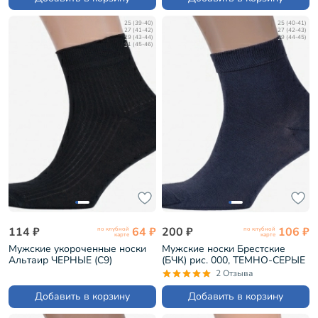
25 (39-40)
25 (40-41)
27 (41-42)
27 (42-43)
29 (43-44)
29 (44-45)
31 (45-46)
114 ₽
64 ₽
200 ₽
106 ₽
по клубной
по клубной
карте
карте
Мужские укороченные носки
Мужские носки Брестские
Альтаир ЧЕРНЫЕ (С9)
(БЧК) рис. 000, ТЕМНО-СЕРЫЕ
(14С2124)
2 Отзыва
Добавить в корзину
Добавить в корзину