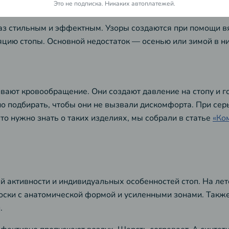
Это не подписка. Никаких автоплатежей.
аз стильным и эффектным. Узоры создаются при помощи в
цию стопы. Основной недостаток — осенью или зимой в ни
ют кровообращение. Они создают давление на стопу и го
льно подбирать, чтобы они не вызвали дискомфорта. При с
то нужно знать о таких изделиях, мы собрали в статье
«Ко
ей активности и индивидуальных особенностей стоп. На ле
носки с анатомической формой и усиленными зонами. Такж
.