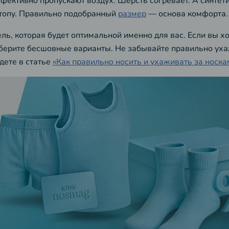
фективно пропускают воздух. Шерсть согревает. А синтети
 стопу. Правильно подобранный
размер
— основа комфорта.
ь, которая будет оптимальной именно для вас. Если вы хо
ерите бесшовные варианты. Не забывайте правильно ухаж
дете в статье
«Как правильно носить и ухаживать за носка