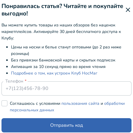
Понравилась статья? Читайте и покупайте
шерсти, махры или плотного хлопка. Бывают короткими, с
выгодно!
эффективно сохраняют тепло и подходят для долгих прогул
Вы можете купить товары из наших обзоров без наценок
маркетплейсов. Активируйте 30 дней бесплатного доступа к
Клубу:
или яркими цветами. Раньше считалось, что подобные мод
Цены на носки и белье станут оптовыми (до 2 раз ниже
ение и индивидуальность.
розницы)
Без привязки банковской карты и скрытых подписок
азные: геометрические, абстрактные, этнические. Также м
Активация за 10 секунд прямо во время чтения
ения.
Подробнее о том, как устроен Клуб НосМаг
Телефон
ь акцент в любом образе. Но для официальной одежды они
Cоглашаюсь с условиями
пользования сайта
и
обработки
персональных данных
изготовлены так, что не натирают ногу. Изделия идеальн
но заниматься спортом, носить их очень долго. Недостаток
Отправить код