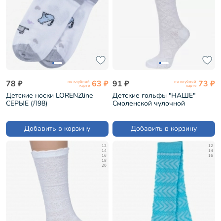
78 ₽
63 ₽
91 ₽
73 ₽
по клубной
по клубной
карте
карте
Детские носки LORENZline
Детские гольфы "НАШЕ"
СЕРЫЕ (Л98)
Смоленской чулочной
фабрики рис. 1, БЕЛЫЕ №0
(222С14)
Добавить в корзину
Добавить в корзину
12
12
14
14
16
16
18
20