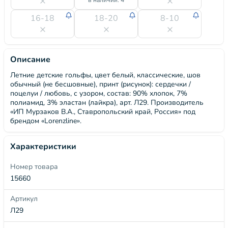
в наличии: 4
16-18
18-20
8-10
Описание
Летние детские гольфы, цвет белый, классические, шов
обычный (не бесшовные), принт (рисунок): сердечки /
поцелуи / любовь, с узором, состав: 90% хлопок, 7%
полиамид, 3% эластан (лайкра), арт. Л29. Производитель
«ИП Мурзаков В.А., Ставропольский край, Россия» под
брендом «Lorenzline».
Характеристики
Номер товара
15660
Артикул
Л29