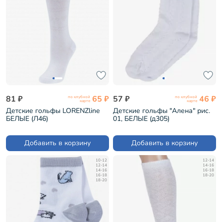
81 ₽
65 ₽
57 ₽
46 ₽
по клубной
по клубной
карте
карте
Детские гольфы LORENZline
Детские гольфы "Алена" рис.
БЕЛЫЕ (Л46)
01, БЕЛЫЕ (д305)
Добавить в корзину
Добавить в корзину
10-12
12-14
12-14
14-16
14-16
16-18
16-18
18-20
18-20