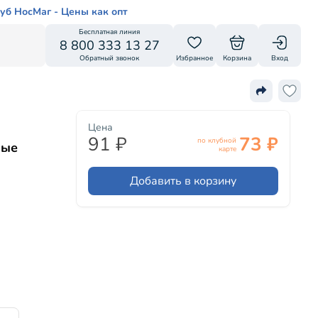
уб НосМаг - Цены как опт
Бесплатная линия
8 800 333 13 27
Обратный звонок
Избранное
Корзина
Вход
Цена
91 ₽
73 ₽
по клубной
лые
карте
Добавить в корзину