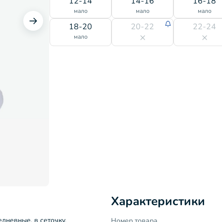
12-14
14-16
16-18
мало
мало
мало
18-20
20-22
22-24
мало
Характеристики
дневные, в сеточку,
Номер товара