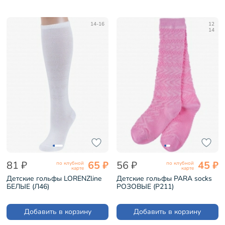
14-16
12
14
81 ₽
65 ₽
56 ₽
45 ₽
по клубной
по клубной
карте
карте
Детские гольфы LORENZline
Детские гольфы PARA socks
БЕЛЫЕ (Л46)
РОЗОВЫЕ (P211)
Добавить в корзину
Добавить в корзину