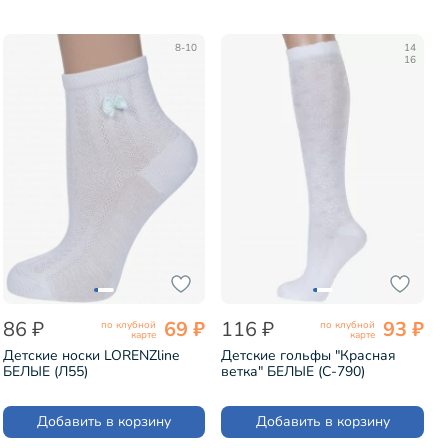
8-10
14
16
86 ₽
69 ₽
116 ₽
93 ₽
по клубной
по клубной
карте
карте
Детские носки LORENZline
Детские гольфы "Красная
БЕЛЫЕ (Л55)
ветка" БЕЛЫЕ (С-790)
Добавить в корзину
Добавить в корзину