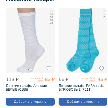
12
12
14
14
16
16
18
20
113 ₽
83 ₽
56 ₽
45 ₽
по клубной
по клубной
карте
карте
Детские гольфы Альтаир
Детские гольфы PARA socks
БЕЛЫЕ (С155)
БИРЮЗОВЫЕ (P211)
Добавить в корзину
Добавить в корзину