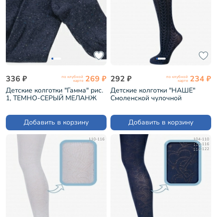
336 ₽
269 ₽
292 ₽
234 ₽
по клубной
по клубной
карте
карте
Детские колготки "Гамма" рис.
Детские колготки "НАШЕ"
1, ТЕМНО-СЕРЫЙ МЕЛАНЖ
Смоленской чулочной
(С994)
фабрики рис 12, ТЕМНО-
СИНИЕ №3-1 (122с9)
Добавить в корзину
Добавить в корзину
110-116
104-110
110-116
116-122