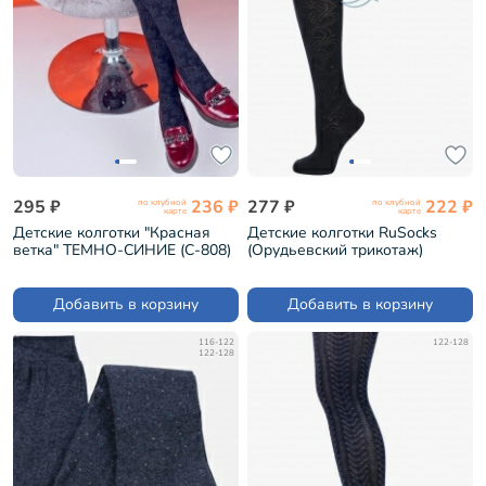
295 ₽
236 ₽
277 ₽
222 ₽
по клубной
по клубной
карте
карте
Детские колготки "Красная
Детские колготки RuSocks
ветка" ТЕМНО-СИНИЕ (С-808)
(Орудьевский трикотаж)
ЧЕРНЫЕ (ДК3-13486Д)
Добавить в корзину
Добавить в корзину
116-122
122-128
122-128