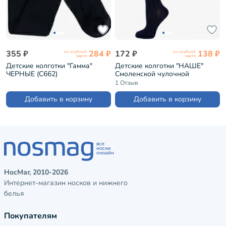
355 ₽
284 ₽
172 ₽
138 ₽
по клубной
по клубной
карте
карте
Детские колготки "Гамма"
Детские колготки "НАШЕ"
ЧЕРНЫЕ (С662)
Смоленской чулочной
фабрики рис. 1, ТЕМНО-
1 Отзыв
СИНИЕ №3-1 (124С8)
Добавить в корзину
Добавить в корзину
НосМаг, 2010-2026
Интернет-магазин носков и нижнего
белья
Покупателям