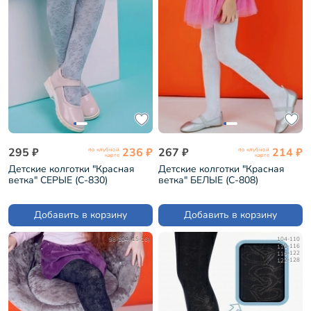
295 ₽
236 ₽
267 ₽
214 ₽
по клубной
по клубной
карте
карте
Детские колготки "Красная
Детские колготки "Красная
ветка" СЕРЫЕ (С-830)
ветка" БЕЛЫЕ (С-808)
Добавить в корзину
Добавить в корзину
98-104 (15-16)
104-110
110-116
116-122
122-128