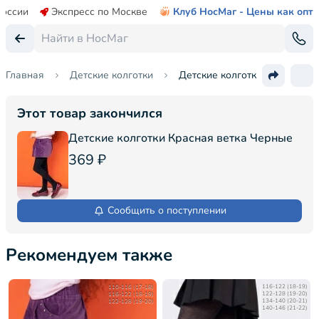
России
Экспресс по Москве
Клуб НосМаг - Цены как опт
Главная
Детские колготки
Детские колготки "Красная в
Этот товар закончился
Детские колготки Красная ветка Черные
369 ₽
Сообщить о поступлении
Рекомендуем также
110-116 (17-18)
116-122 (18-19)
116-122 (18-19)
122-128 (19-20)
122-128 (19-20)
134-140 (20-21)
140-146 (21-22)