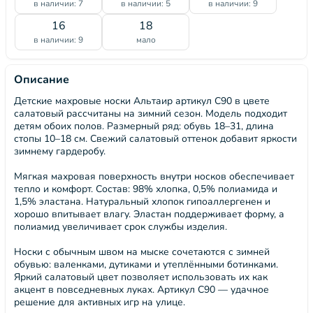
в наличии: 7
в наличии: 5
в наличии: 9
16
18
в наличии: 9
мало
Описание
Детские махровые носки Альтаир артикул С90 в цвете
салатовый рассчитаны на зимний сезон. Модель подходит
детям обоих полов. Размерный ряд: обувь 18–31, длина
стопы 10–18 см. Свежий салатовый оттенок добавит яркости
зимнему гардеробу.
Мягкая махровая поверхность внутри носков обеспечивает
тепло и комфорт. Состав: 98% хлопка, 0,5% полиамида и
1,5% эластана. Натуральный хлопок гипоаллергенен и
хорошо впитывает влагу. Эластан поддерживает форму, а
полиамид увеличивает срок службы изделия.
Носки с обычным швом на мыске сочетаются с зимней
обувью: валенками, дутиками и утеплёнными ботинками.
Яркий салатовый цвет позволяет использовать их как
акцент в повседневных луках. Артикул С90 — удачное
решение для активных игр на улице.