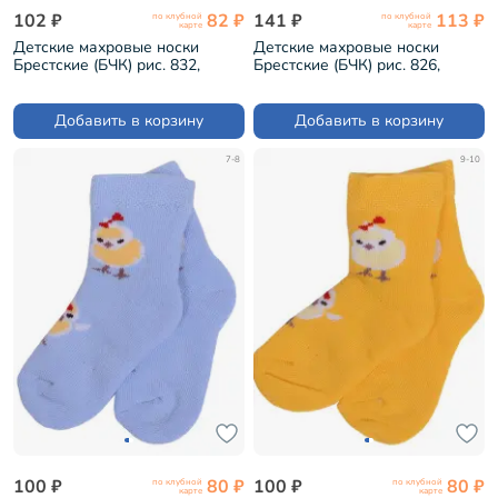
102 ₽
82 ₽
141 ₽
113 ₽
по клубной
по клубной
карте
карте
Детские махровые носки
Детские махровые носки
Брестские (БЧК) рис. 832,
Брестские (БЧК) рис. 826,
ДЖИНС (14С3060)
ВАСИЛЕК (14С3060)
Добавить в корзину
Добавить в корзину
7-8
9-10
100 ₽
80 ₽
100 ₽
80 ₽
по клубной
по клубной
карте
карте