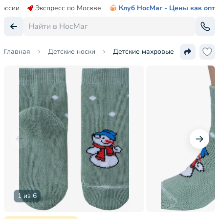
России
Экспресс по Москве
Клуб НосМаг - Цены как опт
Главная
Детские носки
Детские махровые носки Альта
1 из 6