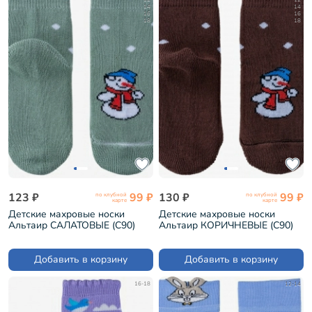
14
14
16
16
18
18
123 ₽
99 ₽
130 ₽
99 ₽
по клубной
по клубной
карте
карте
Детские махровые носки
Детские махровые носки
Альтаир САЛАТОВЫЕ (С90)
Альтаир КОРИЧНЕВЫЕ (С90)
Добавить в корзину
Добавить в корзину
16-18
12-14