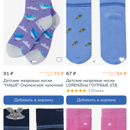
91 ₽
73 ₽
67 ₽
54 ₽
по клубной
по клубной
карте
карте
Детские махровые носки
Детские махровые носки
"НАШЕ" Смоленской чулочной
LORENZline ГОЛУБЫЕ (Л3)
фабрики рис. 13, СИРЕНЕВЫЕ
2 Отзыва
№12-2 (232С13)
Добавить в корзину
Добавить в корзину
16-18
10
12
14
16
18