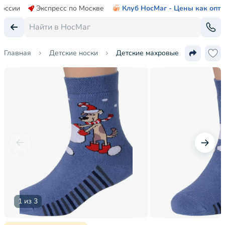
России
Экспресс по Москве
Клуб НосМаг - Цены как опт
Главная
Детские носки
Детские махровые носки Брестс
1 из 3