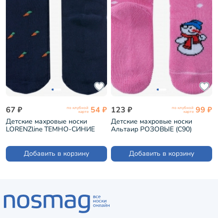
67 ₽
54 ₽
123 ₽
99 ₽
по клубной
по клубной
карте
карте
Детские махровые носки
Детские махровые носки
LORENZline ТЕМНО-СИНИЕ
Альтаир РОЗОВЫЕ (С90)
(Л3)
Добавить в корзину
Добавить в корзину