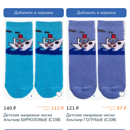
(С108)
Добавить в корзину
Добавить в корзину
10
10
12
12
14
14
16
16
18
18
140 ₽
112 ₽
121 ₽
97 ₽
по клубной
по клубной
карте
карте
Детские махровые носки
Детские махровые носки
Альтаир БИРЮЗОВЫЕ (С108)
Альтаир ГОЛУБЫЕ (С108)