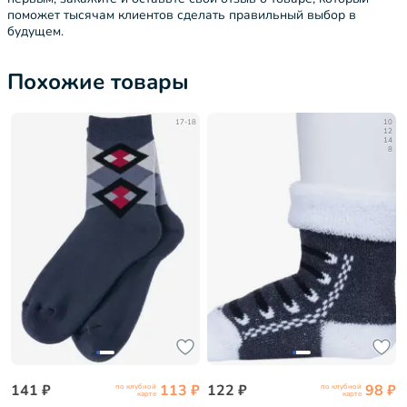
поможет тысячам клиентов сделать правильный выбор в
будущем.
Похожие товары
17-18
10
12
14
8
141 ₽
113 ₽
122 ₽
98 ₽
по клубной
по клубной
карте
карте