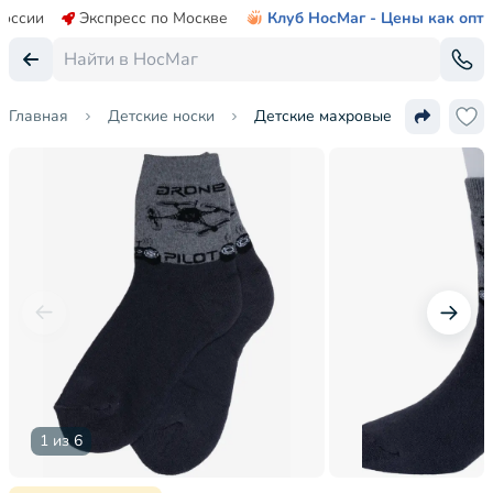
России
Экспресс по Москве
Клуб НосМаг - Цены как опт
Главная
Детские носки
Детские махровые носки "Гамма
1 из 6