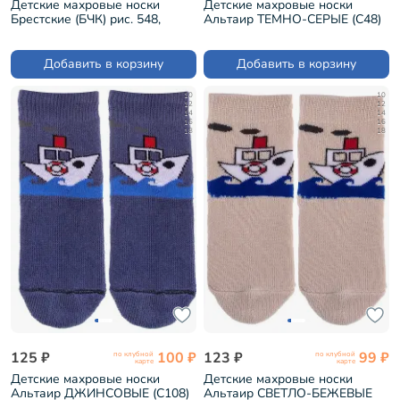
Детские махровые носки
Детские махровые носки
Брестские (БЧК) рис. 548,
Альтаир ТЕМНО-СЕРЫЕ (С48)
ТЕМНО-СЕРЫЕ (14С3060)
Добавить в корзину
Добавить в корзину
10
10
12
12
14
14
16
16
18
18
125 ₽
100 ₽
123 ₽
99 ₽
по клубной
по клубной
карте
карте
Детские махровые носки
Детские махровые носки
Альтаир ДЖИНСОВЫЕ (С108)
Альтаир СВЕТЛО-БЕЖЕВЫЕ