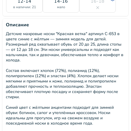
12-14
14-16
16-18
в наличии: 21
мало
Описание
Детские махровые носки "Красная ветка" артикул С-653 в
цвете синие с жёлтым — зимняя модель для детей.
Размерный ряд охватывает обувь от 20 до 25, длина стопы
— от 12 до 18 см. Эти носки универсальны и подходят как
мальчикам, так и девочкам, обеспечивая тепло и комфорт в
холода.
Состав включает хлопок (72%), полиамид (12%),
полипропилен (12%) и эластан (4%). Хлопок делает носки
мягкими и приятными к коже, полиамид и полипропилен
добавляют прочность и теплоизоляцию. Эластан
обеспечивает плотную посадку и сохраняет форму после
стирки.
Синий цвет с жёлтыми акцентами подходит для зимней
обуви: ботинок, сапог и утеплённых кроссовок. Носки
идеальны для прогулок, игр на свежем воздухе и
повседневной носки в холодное время года.