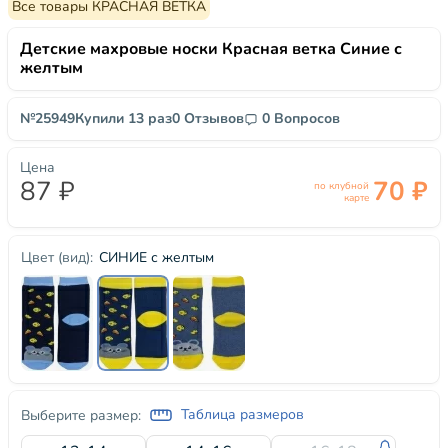
Все товары КРАСНАЯ ВЕТКА
Детские махровые носки Красная ветка Синие с
желтым
№25949
Купили 13 раз
0 Отзывов
0 Вопросов
Цена
87 ₽
70 ₽
по клубной
карте
СИНИЕ с желтым
Цвет (вид):
Таблица размеров
Выберите размер: