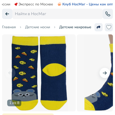
России
Экспресс по Москве
Клуб НосМаг - Цены как опт
Главная
Детские носки
Детские махровые носки "Красн
1 из 8