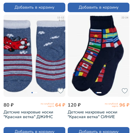
Добавить в корзину
Добавить в корзину
11-12
22-24
9-10
80 ₽
64 ₽
120 ₽
96 ₽
по клубной
по клубной
карте
карте
Детские махровые носки
Детские махровые носки
"Красная ветка" ДЖИНС
"Красная ветка" СИНИЕ
(М-650)
(С-629)
Добавить в корзину
Добавить в корзину