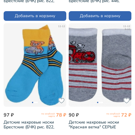
Брестские (БЧК) рис. 822,
Брестские (БЧК) рис. 446,
ТЕМНО-СИНИЕ (14С3060)
СВЕТЛО-СЕРЫЕ (14С3060)
Добавить в корзину
Добавить в корзину
11-12
11-12
9-10
97 ₽
78 ₽
90 ₽
72 ₽
по клубной
по клубной
карте
карте
Детские махровые носки
Детские махровые носки
Брестские (БЧК) рис. 822,
"Красная ветка" СЕРЫЕ
БИРЮЗА (14С3060)
(М-650)