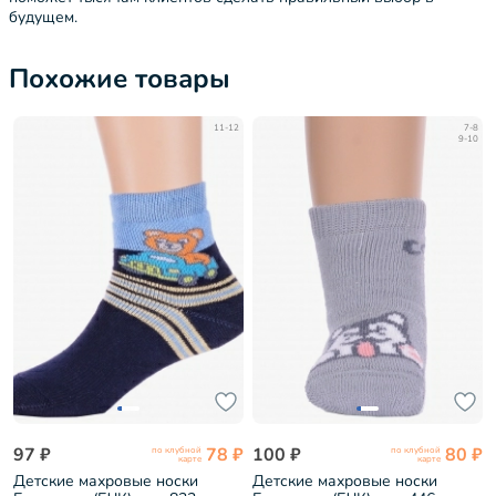
будущем.
Похожие товары
11-12
7-8
9-10
97 ₽
78 ₽
100 ₽
80 ₽
по клубной
по клубной
карте
карте
Детские махровые носки
Детские махровые носки