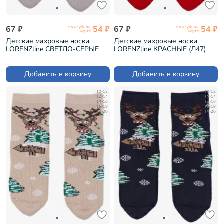
67 ₽
54 ₽
67 ₽
54 ₽
по клубной
по клубной
карте
карте
Детские махровые носки
Детские махровые носки
LORENZline СВЕТЛО-СЕРЫЕ
LORENZline КРАСНЫЕ (Л47)
(Л47)
Добавить в корзину
Добавить в корзину
10-12
10-12
12-14
12-14
14-16
14-16
16-18
16-18
18-20
18-20