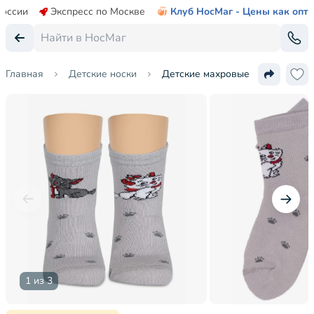
России
Экспресс по Москве
Клуб НосМаг - Цены как опт
Главная
Детские носки
Детские махровые носки LORENZ
1 из 3