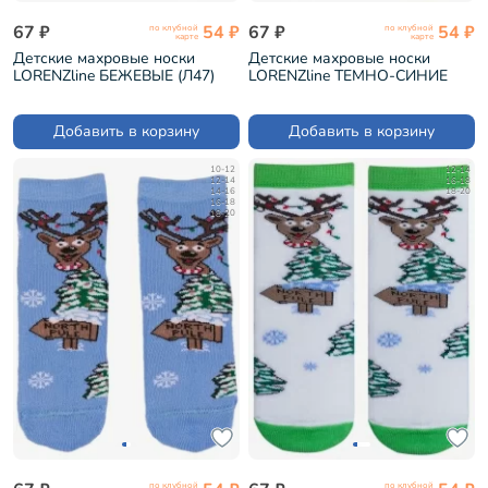
67 ₽
54 ₽
67 ₽
54 ₽
по клубной
по клубной
карте
карте
Детские махровые носки
Детские махровые носки
LORENZline БЕЖЕВЫЕ (Л47)
LORENZline ТЕМНО-СИНИЕ
(Л47)
Добавить в корзину
Добавить в корзину
10-12
12-14
12-14
16-18
14-16
18-20
16-18
18-20
по клубной
по клубной