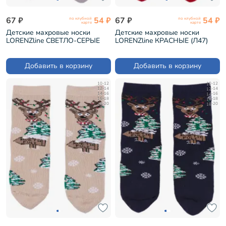
67 ₽
54 ₽
67 ₽
54 ₽
по клубной
по клубной
карте
карте
Детские махровые носки
Детские махровые носки
LORENZline СВЕТЛО-СЕРЫЕ
LORENZline КРАСНЫЕ (Л47)
(Л47)
Добавить в корзину
Добавить в корзину
10-12
10-12
12-14
12-14
14-16
14-16
16-18
16-18
18-20
18-20