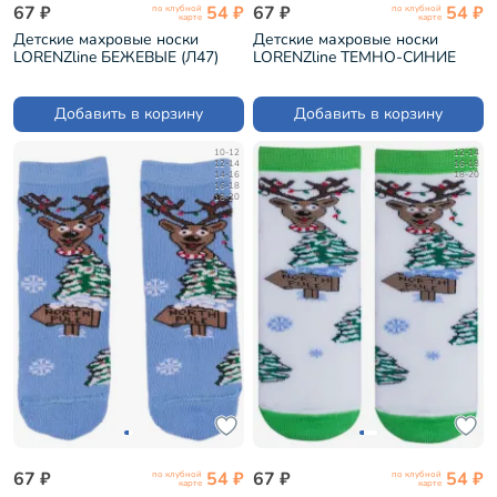
67 ₽
54 ₽
67 ₽
54 ₽
по клубной
по клубной
карте
карте
Детские махровые носки
Детские махровые носки
LORENZline БЕЖЕВЫЕ (Л47)
LORENZline ТЕМНО-СИНИЕ
(Л47)
Добавить в корзину
Добавить в корзину
10-12
12-14
12-14
16-18
14-16
18-20
16-18
18-20
67 ₽
54 ₽
67 ₽
54 ₽
по клубной
по клубной
карте
карте