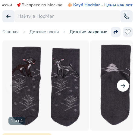
России
Экспресс по Москве
Клуб НосМаг - Цены как опт
Главная
Детские носки
Детские махровые носки LORENZ
1 из 4