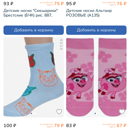
93 ₽
75 ₽
95 ₽
76 ₽
по клубной
по клубной
карте
карте
Детские носки "Смешарики"
Детские носки Альтаир
Брестские (БЧК) рис. 887,
РОЗОВЫЕ (А135)
ПЕРСИКОВЫЕ (19С3093)
Добавить в корзину
Добавить в корзину
18
11-12
20
22
24
100 ₽
79 ₽
83 ₽
67 ₽
по клубной
по клубной
карте
карте