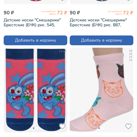
90 ₽
72 ₽
90 ₽
72 ₽
по клубной
по клубной
карте
карте
Детские носки "Смешарики"
Детские носки "Смешарики"
Брестские (БЧК) рис. 545,
Брестские (БЧК) рис. 887,
СВЕТЛО-СЕРЫЕ (19С3093)
ПЕРСИКОВЫЕ (19С3093)
Добавить в корзину
Добавить в корзину
13-14
18
20
22
24