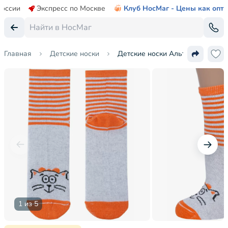
России
Экспресс по Москве
Клуб НосМаг - Цены как опт
Главная
Детские носки
Детские носки Альтаир
1 из 5