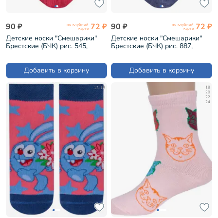
90 ₽
72 ₽
90 ₽
72 ₽
по клубной
по клубной
карте
карте
Детские носки "Смешарики"
Детские носки "Смешарики"
Брестские (БЧК) рис. 545,
Брестские (БЧК) рис. 887,
СВЕТЛО-СЕРЫЕ (19С3093)
ПЕРСИКОВЫЕ (19С3093)
Добавить в корзину
Добавить в корзину
13-14
18
20
22
24