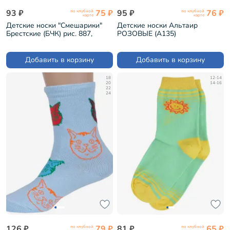
93 ₽
75 ₽
95 ₽
76 ₽
по клубной
по клубной
карте
карте
Детские носки "Смешарики"
Детские носки Альтаир
Брестские (БЧК) рис. 887,
РОЗОВЫЕ (А135)
ПЕРСИКОВЫЕ (19С3093)
Добавить в корзину
Добавить в корзину
18
12-14
20
14-16
22
24
126 ₽
79 ₽
81 ₽
65 ₽
по клубной
по клубной