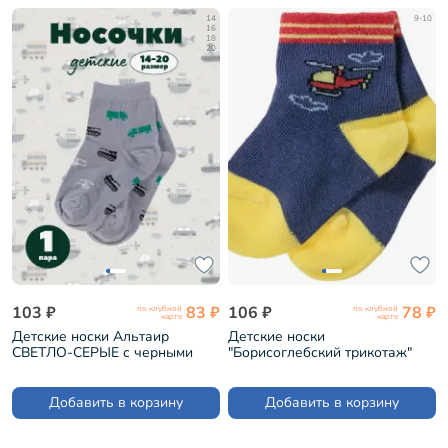
14
9-10
16
18
20
103 ₽
83 ₽
106 ₽
78 ₽
по клубной
по клубной
карте
карте
Детские носки Альтаир
Детские носки
СВЕТЛО-СЕРЫЕ с черными
"Борисоглебский трикотаж"
танками (А56)
ДЖИНСОВЫЕ (8СМ1005/2)
Добавить в корзину
Добавить в корзину