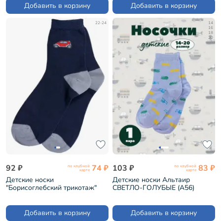
Добавить в корзину
Добавить в корзину
22-24
14
16
18
20
92 ₽
74 ₽
103 ₽
83 ₽
по клубной
по клубной
карте
карте
Детские носки
Детские носки Альтаир
"Борисоглебский трикотаж"
СВЕТЛО-ГОЛУБЫЕ (А56)
№27 ТЕМНО-СИНИЕ (8С67)
Добавить в корзину
Добавить в корзину