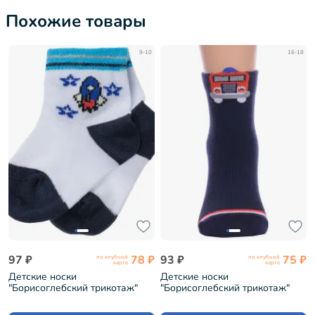
Похожие товары
9-10
16-18
97 ₽
78 ₽
93 ₽
75 ₽
по клубной
по клубной
карте
карте
Детские носки
Детские носки
"Борисоглебский трикотаж"
"Борисоглебский трикотаж"
БЕЛЫЕ (8СМ1005/1)
ТЕМНО-СИНИЕ (8СМ1003/1)