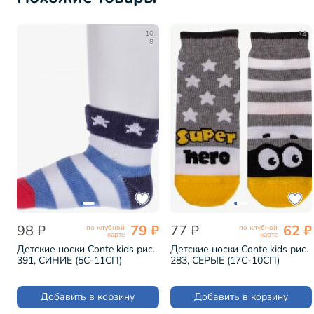
10
14
8
98 ₽
79 ₽
77 ₽
62 ₽
по клубной
по клубной
карте
карте
Детские носки Conte kids рис.
Детские носки Conte kids рис.
391, СИНИЕ (5С-11СП)
283, СЕРЫЕ (17С-10СП)
Добавить в корзину
Добавить в корзину