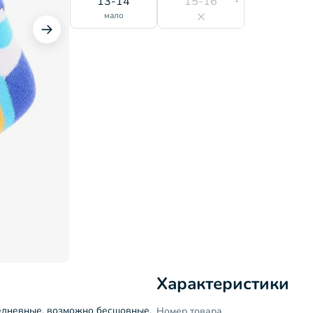
13-14
15-16
мало
Характеристики
седневные, возможно бесшовные,
Номер товара