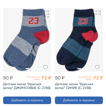
14-16
14-16
16-18
16-18
18-20
90 ₽
72 ₽
90 ₽
72 ₽
по клубной
по клубной
карте
карте
Детские носки "Красная
Детские носки "Красная
ветка" ДЖИНСОВЫЕ (С-2156)
ветка" СИНИЕ (С-2156)
Добавить в корзину
Добавить в корзину