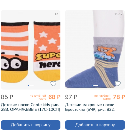
12
11-12
85 ₽
68 ₽
97 ₽
78 ₽
по клубной
по клубной
карте
карте
Детские носки Conte kids рис.
Детские махровые носки
283, ОРАНЖЕВЫЕ (17С-10СП)
Брестские (БЧК) рис. 822,
ДЖИНСОВЫЕ (14С3060)
Добавить в корзину
Добавить в корзину