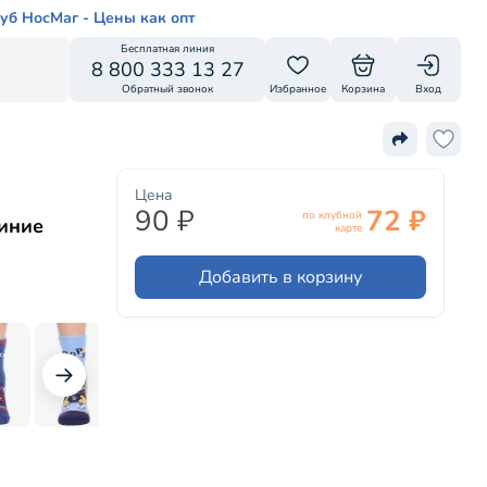
уб НосМаг - Цены как опт
Бесплатная линия
8 800 333 13 27
Обратный звонок
Избранное
Корзина
Вход
Цена
90 ₽
72 ₽
по клубной
синие
карте
Добавить в корзину