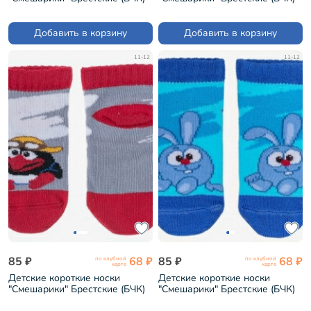
рис. 245, БЛЕДНО-РОЗОВЫЕ
рис. 246, РОЗОВЫЕ (3)
(2) (19С3094)
(19С3094)
Добавить в корзину
Добавить в корзину
11-12
11-12
85 ₽
68 ₽
85 ₽
68 ₽
по клубной
по клубной
карте
карте
Детские короткие носки
Детские короткие носки
"Смешарики" Брестские (БЧК)
"Смешарики" Брестские (БЧК)
рис. 543, СВЕТЛО-СЕРЫЕ
рис. 885, ЛАЗУРНЫЕ (19С3094)