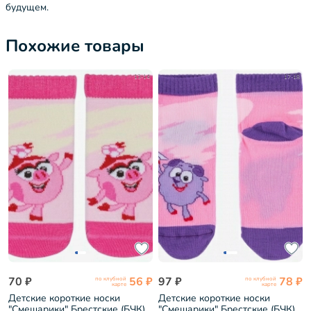
будущем.
Похожие товары
13-14
17-18
70 ₽
56 ₽
97 ₽
78 ₽
по клубной
по клубной
карте
карте
Детские короткие носки
Детские короткие носки
"Смешарики" Брестские (БЧК)
"Смешарики" Брестские (БЧК)