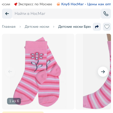
России
Экспресс по Москве
Клуб НосМаг - Цены как опт
Главная
Детские носки
Детские носки Брестские (БЧК)
1 из 6