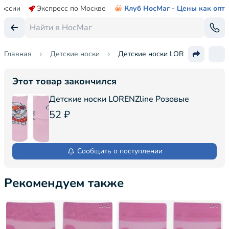
России
Экспресс по Москве
Клуб НосМаг - Цены как опт
Главная
Детские носки
Детские носки LORENZline
Этот товар закончился
Детские носки LORENZline Розовые
52 ₽
Сообщить о поступлении
Рекомендуем также
11-12
13-14