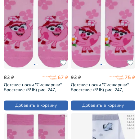
83 ₽
67 ₽
93 ₽
75 ₽
по клубной
по клубной
карте
карте
Детские носки "Смешарики"
Детские носки "Смешарики"
Брестские (БЧК) рис. 247,
Брестские (БЧК) рис. 247,
БЛЕДНО-РОЗОВЫЕ (19С3093)
БЛЕДНО-РОЗОВЫЕ (19С3093)
Добавить в корзину
Добавить в корзину
15-16
10-12
12-14
14-16
16-18
18-20