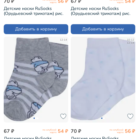
70 ₽
56 ₽
67 ₽
54 ₽
карте
карте
Детские носки RuSocks
Детские носки RuSocks
(Орудьевский трикотаж) рис.
(Орудьевский трикотаж) рис.
01, ГОЛУБЫЕ (Д-31360)
05, СВЕТЛО-СЕРЫЕ (Д-31360)
Добавить в корзину
Добавить в корзину
12-14
10-12
12-14
67 ₽
54 ₽
70 ₽
56 ₽
по клубной
по клубной
карте
карте
Детские носки RuSocks
Детские носки RuSocks