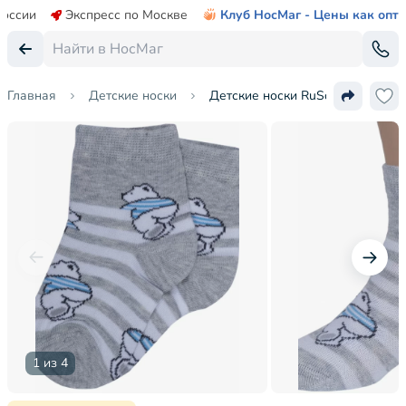
России
Экспресс по Москве
Клуб НосМаг - Цены как опт
Главная
Детские носки
Детские носки RuSocks (Орудье
1 из 4