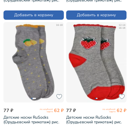
(Орудьевский трикотаж) рис.
(Орудьевский трикотаж) рис.
03, ЭКРЮ (Д3-13502)
04, СЕРЫЕ (Д-31349)
Добавить в корзину
Добавить в корзину
16-18
12-14
16-18
77 ₽
62 ₽
77 ₽
62 ₽
по клубной
по клубной
карте
карте
Детские носки RuSocks
Детские носки RuSocks
(Орудьевский трикотаж) рис.
(Орудьевский трикотаж) рис.
05, СЕРЫЕ (Д-90)
01, СЕРО-КРАСНЫЕ (Д-90)