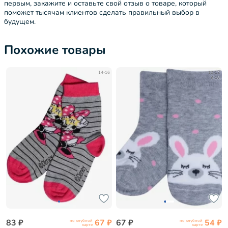
первым, закажите и оставьте свой отзыв о товаре, который
поможет тысячам клиентов сделать правильный выбор в
будущем.
Похожие товары
14-16
10-12
9-10
83 ₽
67 ₽
67 ₽
54 ₽
по клубной
по клубной
карте
карте