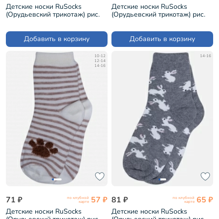
Детские носки RuSocks
Детские носки RuSocks
(Орудьевский трикотаж) рис.
(Орудьевский трикотаж) рис.
d03, СЕРО-РОЗОВЫЕ (DIN-77)
04, СЕРЫЕ (Д-31359)
Добавить в корзину
Добавить в корзину
10-12
14-16
12-14
14-16
71 ₽
57 ₽
81 ₽
65 ₽
по клубной
по клубной
карте
карте
Детские носки RuSocks
Детские носки RuSocks