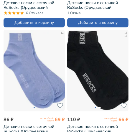
Детские носки с сеточкой
Детские носки с сеточкой
RuSocks (Орудьевский
RuSocks (Орудьевский
трикотаж) БЕЛО-СИНИЕ (Д-36)
трикотаж) МОЛОЧНЫЕ (Д-36)
6 Отзывов
1 Отзыв
Добавить в корзину
Добавить в корзину
12
16
18
86 ₽
69 ₽
110 ₽
66 ₽
по клубной
по клубной
карте
карте
Детские носки с сеточкой
Детские носки с сеточкой
RuSocks (Орудьевский
RuSocks (Орудьевский