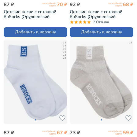
87 ₽
70 ₽
92 ₽
68 ₽
по клубной
по клубной
карте
карте
Детские носки с сеточкой
Детские носки с сеточкой
RuSocks (Орудьевский
RuSocks (Орудьевский
трикотаж) СВЕТЛО-РОЗОВЫЕ
трикотаж) БЕЛО-РОЗОВЫЕ
2 Отзыва
(Д-36)
(Д-36)
Добавить в корзину
Добавить в корзину
12
18
14
16
18
22
24
87 ₽
67 ₽
73 ₽
59 ₽
по клубной
по клубной
карте
карте