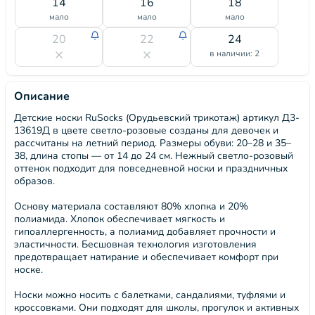
14
16
18
мало
мало
мало
20
22
24
в наличии: 2
Описание
Детские носки RuSocks (Орудьевский трикотаж) артикул Д3-
13619Д в цвете светло-розовые созданы для девочек и
рассчитаны на летний период. Размеры обуви: 20–28 и 35–
38, длина стопы — от 14 до 24 см. Нежный светло-розовый
оттенок подходит для повседневной носки и праздничных
образов.
Основу материала составляют 80% хлопка и 20%
полиамида. Хлопок обеспечивает мягкость и
гипоаллергенность, а полиамид добавляет прочности и
эластичности. Бесшовная технология изготовления
предотвращает натирание и обеспечивает комфорт при
носке.
Носки можно носить с балетками, сандалиями, туфлями и
кроссовками. Они подходят для школы, прогулок и активных