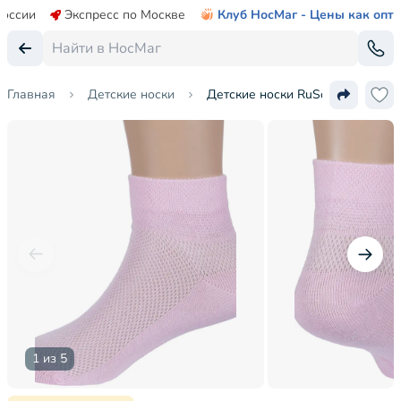
России
Экспресс по Москве
Клуб НосМаг - Цены как опт
Главная
Детские носки
Детские носки RuSocks (Орудье
1 из 5