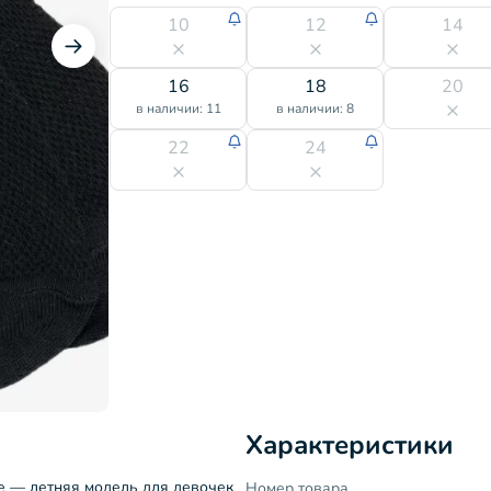
10
12
14
16
18
20
в наличии: 11
в наличии: 8
22
24
Характеристики
те — летняя модель для девочек
Номер товара