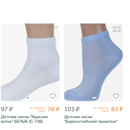
12-14
14-16
18-20
97 ₽
78 ₽
103 ₽
83 ₽
по клубной
по клубной
карте
карте
Детские носки "Красная
Детские носки
ветка" БЕЛЫЕ (С-736)
"Борисоглебский трикотаж"
№4 ГОЛУБЫЕ (8С905)