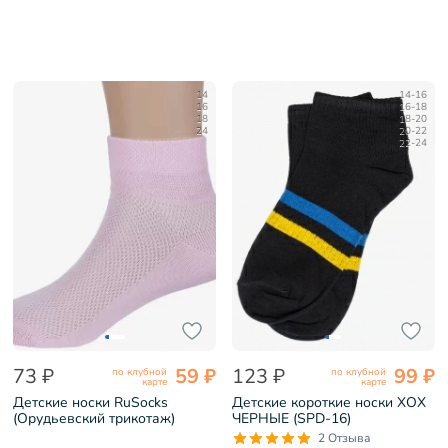
14
14-16
16
16-18
18
18-20
24
20-22
22-24
73 ₽
59 ₽
123 ₽
99 ₽
по клубной
по клубной
карте
карте
Детские носки RuSocks
Детские короткие носки ХОХ
(Орудьевский трикотаж)
ЧЕРНЫЕ (SPD-16)
СВЕТЛО-РОЗОВЫЕ (Д3-
2 Отзыва