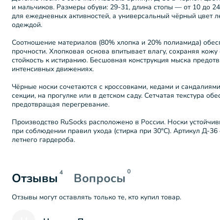
и мальчиков. Размеры обуви: 29-31, длина стопы — от 10 до 2
для ежедневных активностей, а универсальный чёрный цвет л
одеждой.
Соотношение материалов (80% хлопка и 20% полиамида) обес
прочности. Хлопковая основа впитывает влагу, сохраняя кожу 
стойкость к истиранию. Бесшовная конструкция мыска предот
интенсивных движениях.
Чёрные носки сочетаются с кроссовками, кедами и сандалиями
секции, на прогулке или в детском саду. Сетчатая текстура об
предотвращая перегревание.
Производство RuSocks расположено в России. Носки устойчи
при соблюдении правил ухода (стирка при 30°C). Артикул Д-3
летнего гардероба.
0
4
Отзывы
Вопросы
Отзывы могут оставлять только те, кто купил товар.