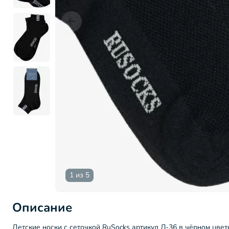
1 из 5
Описание
Детские носки с сеточкой RuSocks артикул Д-36 в чёрном цве