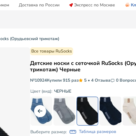
иком
Доставка по России
Экспресс по Москве
Кл
Socks (Орудьевский трикотаж)
Все товары RuSocks
Детские носки с сеточкой RuSocks (Ор
трикотаж) Черные
№10924
Купили 915 раз
5
•
4 Отзыва
0 Вопрос
ЧЕРНЫЕ
Цвет (вид):
Таблица размеров
Выберите размер: