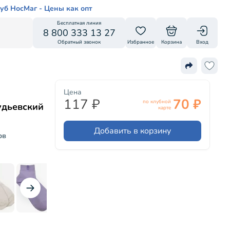
уб НосМаг - Цены как опт
Бесплатная линия
8 800 333 13 27
Обратный звонок
Избранное
Корзина
Вход
Цена
117 ₽
70 ₽
по клубной
удьевский
карте
Добавить в корзину
ов