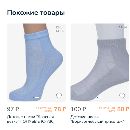
Похожие товары
12-14
12-14
14-16
97 ₽
78 ₽
100 ₽
80 ₽
по клубной
по клубной
карте
карте
Детские носки "Красная
Детские носки
ветка" ГОЛУБЫЕ (С-736)
"Борисоглебский трикотаж"
№23 СВЕТЛО-СЕРЫЕ (8С905)