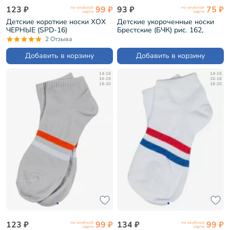
123 ₽
99 ₽
93 ₽
75 ₽
по клубной
по клубной
карте
карте
Детские короткие носки ХОХ
Детские укороченные носки
ЧЕРНЫЕ (SPD-16)
Брестские (БЧК) рис. 162,
БЕЛО-РОЗОВЫЕ (15С3085)
2 Отзыва
Добавить в корзину
Добавить в корзину
14-16
14-16
16-18
16-18
18-20
18-20
123 ₽
99 ₽
134 ₽
99 ₽
по клубной
по клубной
карте
карте