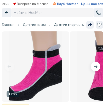
России
Экспресс по Москве
Клуб НосМаг - Цены как опт
Главная
Детские носки
Детские спортивные носки с м
1 из 7