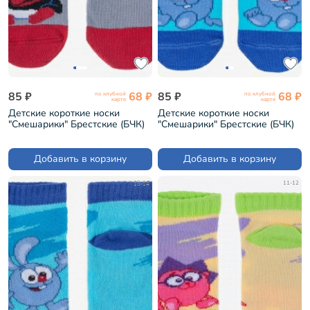
85 ₽
68 ₽
85 ₽
68 ₽
по клубной
по клубной
карте
карте
Детские короткие носки
Детские короткие носки
"Смешарики" Брестские (БЧК)
"Смешарики" Брестские (БЧК)
рис. 543, СВЕТЛО-СЕРЫЕ
рис. 885, ЛАЗУРНЫЕ (19С3094)
(19С3094)
Добавить в корзину
Добавить в корзину
13-14
11-12