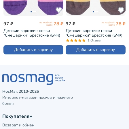
97 ₽
78 ₽
97 ₽
78 ₽
по клубной
по клубной
карте
карте
Детские короткие носки
Детские короткие носки
"Смешарики" Брестские (БЧК)
"Смешарики" Брестские (БЧК)
рис. 246, РОЗОВЫЕ (3)
рис. 542, ЖЕЛТЫЕ (3)
1 Отзыв
(19С3094)
(19С3094)
Добавить в корзину
Добавить в корзину
НосМаг, 2010-2026
Интернет-магазин носков и нижнего
белья
Покупателям
Возврат и обмен