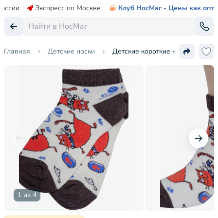
России
Экспресс по Москве
Клуб НосМаг - Цены как опт
Главная
Детские носки
Детские короткие носки Брестск
1 из 4