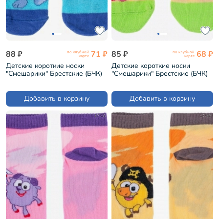
88 ₽
71 ₽
85 ₽
68 ₽
по клубной
по клубной
карте
карте
Детские короткие носки
Детские короткие носки
"Смешарики" Брестские (БЧК)
"Смешарики" Брестские (БЧК)
рис. 885, ЛАЗУРНЫЕ (2)
рис. 886, ЖЕЛТЫЕ (19С3094)
(19С3094)
Добавить в корзину
Добавить в корзину
17-18
17-18