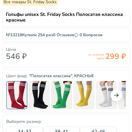
Все товары St. Friday Socks
Гольфы unisex St. Friday Socks Полосатая классика
красные
№13218
Купили 254 раз
0 Отзывов
0 Вопросов
Цена
546 ₽
299 ₽
по клубной
карте
"Полосатая классика", КРАСНЫЕ
Цвет (вид):
Выберите размер:
34-37
38-41
42-46