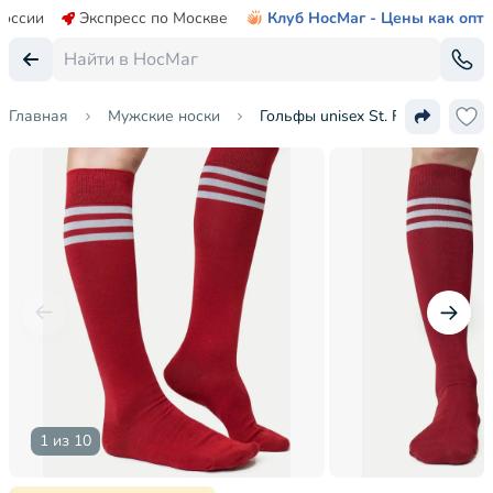
России
Экспресс по Москве
Клуб НосМаг - Цены как опт
Главная
Мужские носки
Гольфы unisex St. Friday Socks
1 из 10