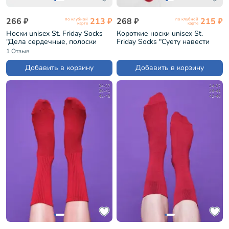
266 ₽
213 ₽
268 ₽
215 ₽
по клубной
по клубной
карте
карте
Носки unisex St. Friday Socks
Короткие носки unisex St.
"Дела сердечные, полоски
Friday Socks "Суету навести
поперечные" (tel-1069-02)
охота" (short23-1375-11/02/14)
1 Отзыв
Добавить в корзину
Добавить в корзину
34-37
34-37
38-41
38-41
42-46
42-46