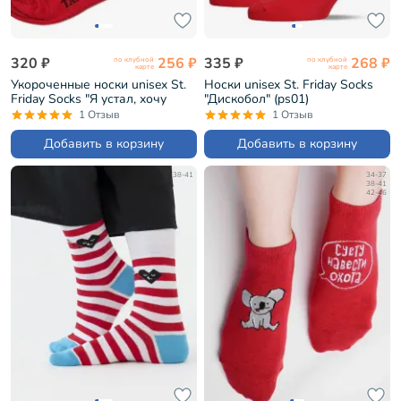
320 ₽
256 ₽
335 ₽
268 ₽
по клубной
по клубной
карте
карте
Укороченные носки unisex St.
Носки unisex St. Friday Socks
Friday Socks "Я устал, хочу
"Дискобол" (ps01)
любви" (601-11)
1 Отзыв
1 Отзыв
Добавить в корзину
Добавить в корзину
38-41
34-37
38-41
42-46