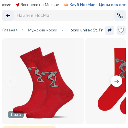
России
Экспресс по Москве
Клуб НосМаг - Цены как опт
Главная
Мужские носки
Носки unisex St. Friday Socks
1 из 3