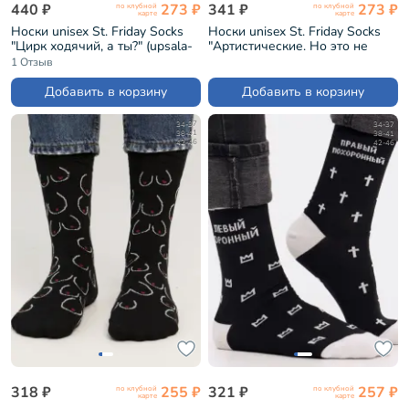
440 ₽
273 ₽
341 ₽
273 ₽
по клубной
по клубной
карте
карте
Носки unisex St. Friday Socks
Носки unisex St. Friday Socks
"Цирк ходячий, а ты?" (upsala-
"Артистические. Но это не
1285-05/11/02)
точно" (upsala-1286-11/19/02)
1 Отзыв
Добавить в корзину
Добавить в корзину
34-37
34-37
38-41
38-41
42-46
42-46
318 ₽
255 ₽
321 ₽
257 ₽
по клубной
по клубной
карте
карте