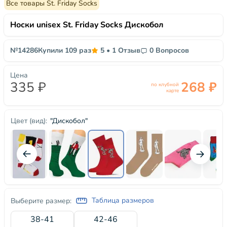
Все товары St. Friday Socks
Носки unisex St. Friday Socks Дискобол
№14286
Купили 109 раз
5
•
1 Отзыв
0 Вопросов
Цена
335 ₽
268 ₽
по клубной
карте
"Дискобол"
Цвет (вид):
Таблица размеров
Выберите размер:
38-41
42-46