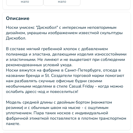
мало
мало
Описание
Носки унисекс "Дискобол" с интересным неповторимым
дизайном, украшены изображением известной скульптуры
Дискобол.
В составе мягкий гребенной хлопок с добавлением
полиамида и эластана, делающими изделия износостойкими
и эластичными. Не линяют и не выцветают при соблюдении
рекомендованных условий ухода.
Носки вяжутся на фабрике в Санкт-Петербурге, отсюда в
названии бренда и St. Создатели торговой марки помогают
нам разбавлять скучные офисные будни своими
необычными моделями в стиле Casual Friday - когда можно
ослабить дресс-код и повеселиться!
Модель средней длины с двойным бортом (манжетом
резинки) и с обычным швом на мыске - с ощутимым
уплотнением. Пара таких носков с индивидуальной
фабричной этикеткой поставляется в плотном транспортном
пакете.