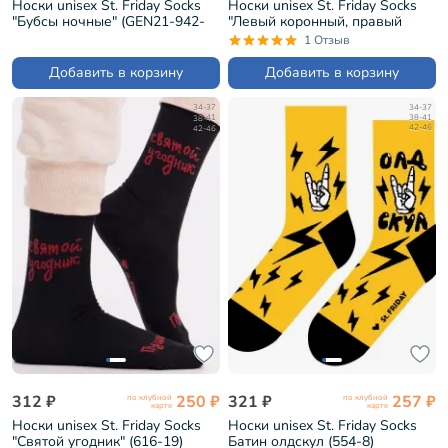
Носки unisex St. Friday Socks
Носки unisex St. Friday Socks
"Бубсы ночные" (GEN21-942-
"Левый коронный, правый
19)
похоронный" (523-19)
1 Отзыв
Добавить в корзину
Добавить в корзину
34-37
34-37
38-41
38-41
42-46
42-46
312 ₽
250 ₽
321 ₽
257 ₽
по клубной
по клубной
карте
карте
Носки unisex St. Friday Socks
Носки unisex St. Friday Socks
"Святой угодник" (616-19)
Батин олдскул (554-8)