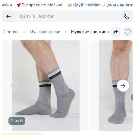
России
Экспресс по Москве
Клуб НосМаг - Цены как опт
Главная
Мужские носки
Мужские спортивные носки Oe
1 из 6