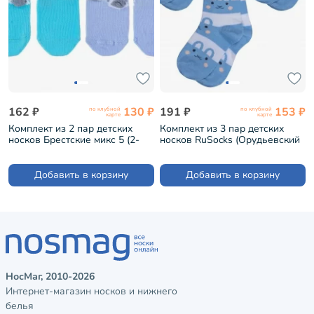
162 ₽
130 ₽
191 ₽
153 ₽
по клубной
по клубной
карте
карте
Комплект из 2 пар детских
Комплект из 3 пар детских
носков Брестские микс 5 (2-
носков RuSocks (Орудьевский
18С3086)
трикотаж) рис. 03, БЕЛО-
ГОЛУБЫЕ (3-Д3-13792М)
Добавить в корзину
Добавить в корзину
НосМаг, 2010-2026
Интернет-магазин носков и нижнего
белья