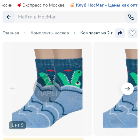
России
Экспресс по Москве
Клуб НосМаг - Цены как опт
Главная
Комплекты носков
Комплект из 2 пар детских 
1 из 9