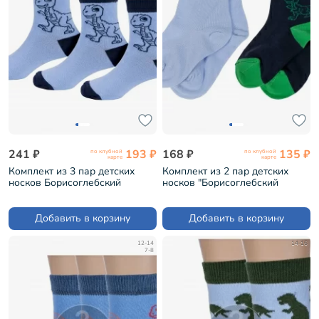
241 ₽
193 ₽
168 ₽
135 ₽
по клубной
по клубной
карте
карте
Комплект из 3 пар детских
Комплект из 2 пар детских
носков Борисоглебский
носков "Борисоглебский
трикотаж ГОЛУБЫЕ с темно-
трикотаж" микс (8С740/8С920)
синим (3-8С740)
Добавить в корзину
Добавить в корзину
12-14
14-16
7-8