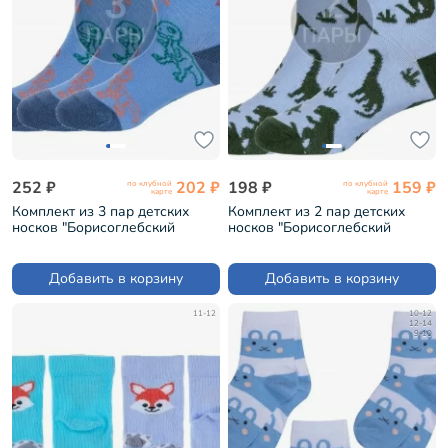
252 ₽
202 ₽
198 ₽
159 ₽
по клубной
по клубной
карте
карте
Комплект из 3 пар детских
Комплект из 2 пар детских
носков "Борисоглебский
носков "Борисоглебский
трикотаж" ГОЛУБЫЕ (3-8С741)
трикотаж" ГОЛУБЫЕ (2-8С915)
Добавить в корзину
Добавить в корзину
11-12
10-12
12-14
9-10