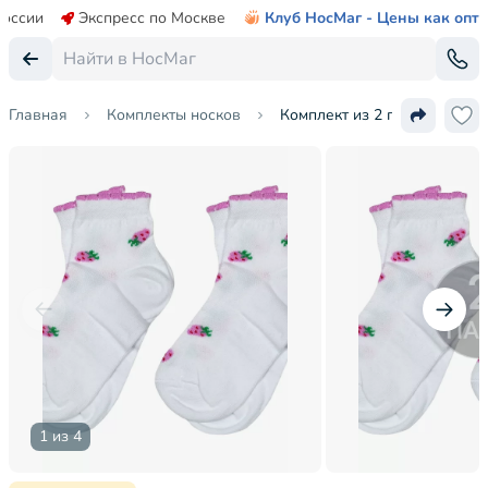
России
Экспресс по Москве
Клуб НосМаг - Цены как опт
Главная
Комплекты носков
Комплект из 2 пар детских 
1 из 4