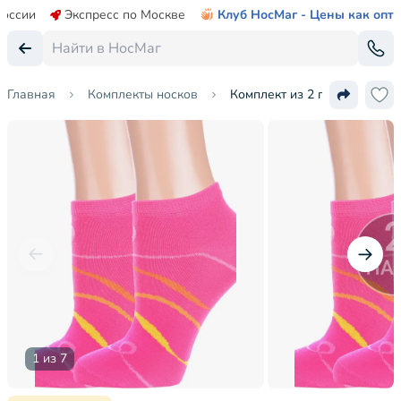
России
Экспресс по Москве
Клуб НосМаг - Цены как опт
Главная
Комплекты носков
Комплект из 2 пар женских
1 из 7