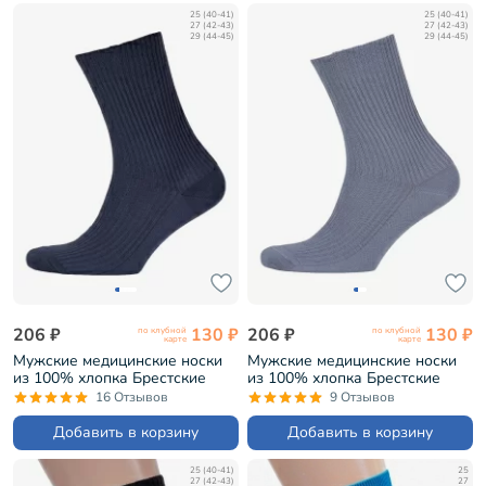
25 (40-41)
25 (40-41)
27 (42-43)
27 (42-43)
29 (44-45)
29 (44-45)
206 ₽
130 ₽
206 ₽
130 ₽
по клубной
по клубной
карте
карте
Мужские медицинские носки
Мужские медицинские носки
из 100% хлопка Брестские
из 100% хлопка Брестские
(БЧК) рис. 009, ТЕМНО-СЕРЫЕ
(БЧК) рис. 009, СВЕТЛО-СЕРЫЕ
16 Отзывов
9 Отзывов
(14С2221)
(14С2221)
Добавить в корзину
Добавить в корзину
25 (40-41)
25
27 (42-43)
27