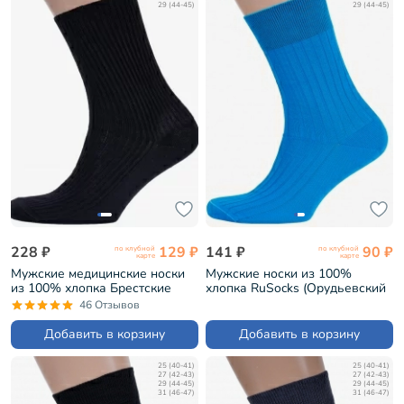
29 (44-45)
29 (44-45)
228 ₽
129 ₽
141 ₽
90 ₽
по клубной
по клубной
карте
карте
Мужские медицинские носки
Мужские носки из 100%
из 100% хлопка Брестские
хлопка RuSocks (Орудьевский
(БЧК) рис. 009, ЧЕРНЫЕ
трикотаж) рис. 01, ТЕМНО-
46 Отзывов
(14С2221)
БИРЮЗОВЫЕ (М3-11001)
Добавить в корзину
Добавить в корзину
25 (40-41)
25 (40-41)
27 (42-43)
27 (42-43)
29 (44-45)
29 (44-45)
31 (46-47)
31 (46-47)