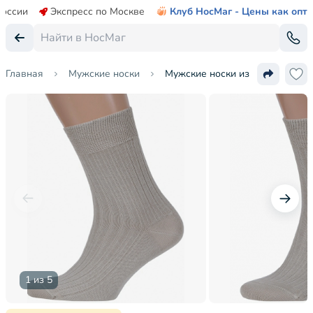
России
Экспресс по Москве
Клуб НосМаг - Цены как опт
Главная
Мужские носки
Мужские носки из 100% хлопка
1 из 5