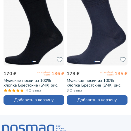
170 ₽
136 ₽
179 ₽
135 ₽
по клубной
по клубной
карте
карте
Мужские носки из 100%
Мужские носки из 100%
хлопка Брестские (БЧК) рис.
хлопка Брестские (БЧК) рис.
000, ЧЕРНЫЕ (15С2225)
000, ТЕМНО-СЕРЫЕ (15С2225)
4 Отзыва
3 Отзыва
Добавить в корзину
Добавить в корзину