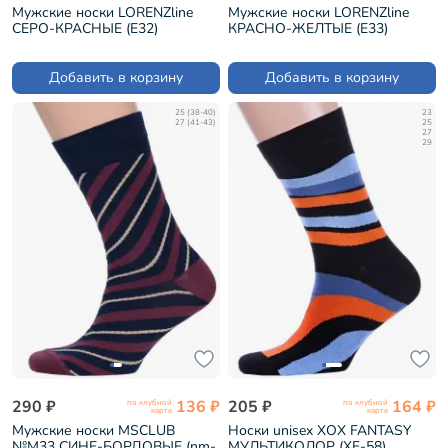
Мужские носки LORENZline
Мужские носки LORENZline
СЕРО-КРАСНЫЕ (Е32)
КРАСНО-ЖЕЛТЫЕ (Е33)
Добавить в корзину
Добавить в корзину
25 (38-40)
23
27 (41-43)
25
27
29
290 ₽
136 ₽
205 ₽
164 ₽
по клубной
по клубной
карте
карте
Мужские носки MSCLUB
Носки unisex ХОХ FANTASY
№М33 СИНЕ-БОРДОВЫЕ (nm-
МУЛЬТИКОЛОР (XF-58)