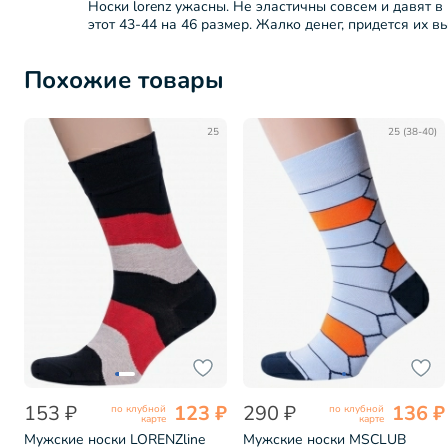
Носки lorenz ужасны. Не эластичны совсем и давят в 
этот 43-44 на 46 размер. Жалко денег, придется их в
Похожие товары
25
25 (38-40)
153 ₽
123 ₽
290 ₽
136 ₽
по клубной
по клубной
карте
карте
Мужские носки LORENZline
Мужские носки MSCLUB