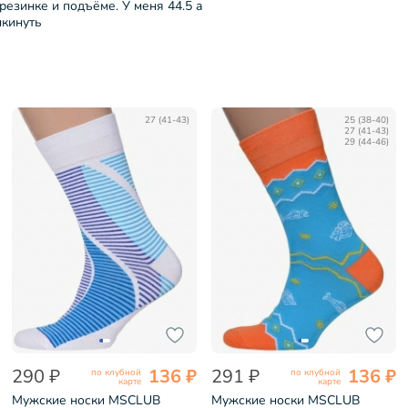
резинке и подъёме. У меня 44.5 а
ыкинуть
27 (41-43)
25 (38-40)
27 (41-43)
29 (44-46)
290 ₽
136 ₽
291 ₽
136 ₽
по клубной
по клубной
карте
карте
Мужские носки MSCLUB
Мужские носки MSCLUB