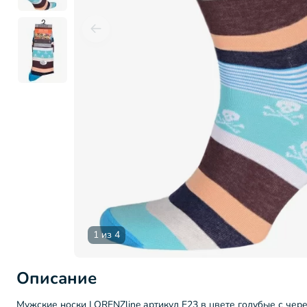
1 из 4
Описание
Мужские носки LORENZline артикул Е23 в цвете голубые с че