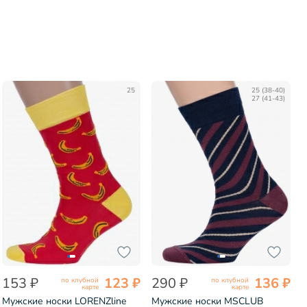
25
25 (38-40)
27 (41-43)
153 ₽
123 ₽
290 ₽
136 ₽
по клубной
по клубной
карте
карте
Мужские носки LORENZline
Мужские носки MSCLUB