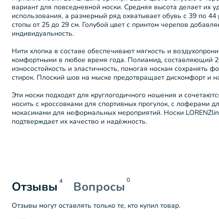
вариант для повседневной носки. Средняя высота делает их 
использования, а размерный ряд охватывает обувь с 39 по 44
стопы от 25 до 29 см. Голубой цвет с принтом черепов добавля
индивидуальность.
Нити хлопка в составе обеспечивают мягкость и воздухопрониц
комфортными в любое время года. Полиамид, составляющий 2
износостойкость и эластичность, помогая носкам сохранять ф
стирок. Плоский шов на мыске предотвращает дискомфорт и н
Эти носки подходят для круглогодичного ношения и сочетаютс
носить с кроссовками для спортивных прогулок, с лоферами д
мокасинами для неформальных мероприятий. Носки LORENZline
подтверждает их качество и надёжность.
0
4
Отзывы
Вопросы
Отзывы могут оставлять только те, кто купил товар.