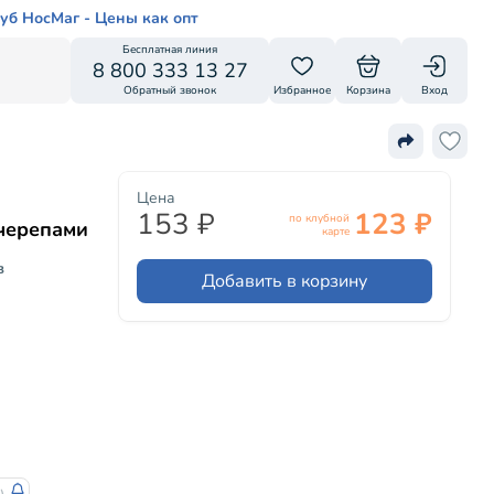
уб НосМаг - Цены как опт
Бесплатная линия
8 800 333 13 27
Обратный звонок
Избранное
Корзина
Вход
Цена
153 ₽
123 ₽
по клубной
 черепами
карте
в
Добавить в корзину