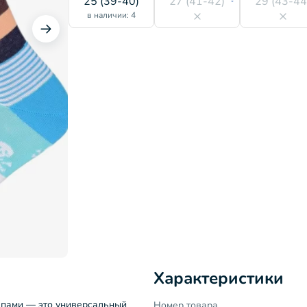
25 (39-40)
27 (41-42)
29 (43-44
в наличии: 4
Характеристики
репами — это универсальный
Номер товара