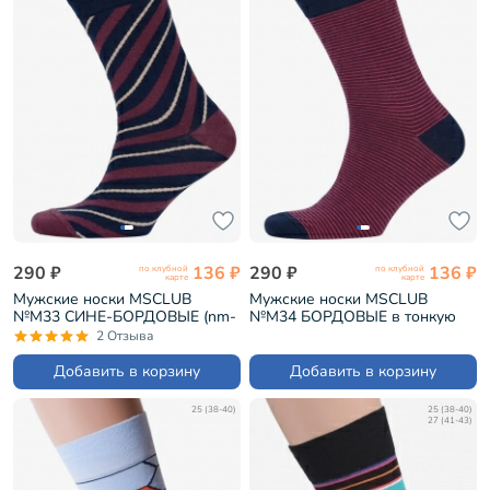
290 ₽
136 ₽
290 ₽
136 ₽
по клубной
по клубной
карте
карте
Мужские носки MSCLUB
Мужские носки MSCLUB
№М33 СИНЕ-БОРДОВЫЕ (nm-
№М34 БОРДОВЫЕ в тонкую
355)
полоску (nm-374)
2 Отзыва
Добавить в корзину
Добавить в корзину
25 (38-40)
25 (38-40)
27 (41-43)