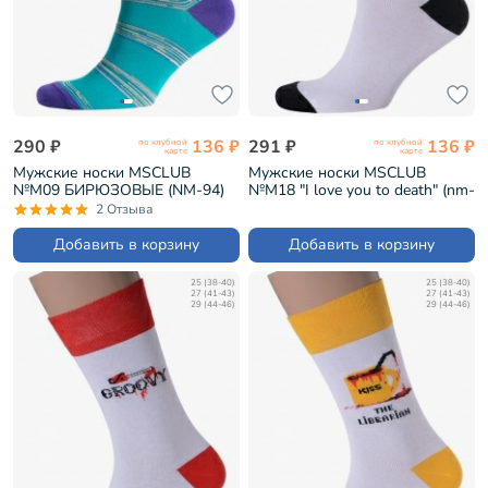
290 ₽
136 ₽
291 ₽
136 ₽
по клубной
по клубной
карте
карте
Мужские носки MSCLUB
Мужские носки MSCLUB
№М09 БИРЮЗОВЫЕ (NM-94)
№М18 "I love you to death" (nm-
210)
2 Отзыва
Добавить в корзину
Добавить в корзину
25 (38-40)
25 (38-40)
27 (41-43)
27 (41-43)
29 (44-46)
29 (44-46)