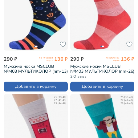
290 ₽
136 ₽
290 ₽
136 ₽
по клубной
по клубной
карте
карте
Мужские носки MSCLUB
Мужские носки MSCLUB
№М03 МУЛЬТИКОЛОР (nm-13)
№М03 МУЛЬТИКОЛОР (nm-26)
2 Отзыва
Добавить в корзину
Добавить в корзину
25 (38-40)
25 (38-40)
27 (41-43)
27 (41-43)
29 (44-46)
29 (44-46)