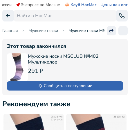
России
Экспресс по Москве
Клуб НосМаг - Цены как опт
Главная
Мужские носки
Мужские носки MSCLUB №М02
Этот товар закончился
Мужские носки MSCLUB №М02
Мультиколор
291 ₽
Сообщить о поступлении
Рекомендуем также
25 (38-40)
25 (38-40)
27 (41-43)