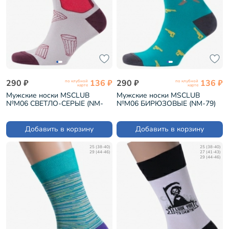
290 ₽
136 ₽
290 ₽
136 ₽
по клубной
по клубной
карте
карте
Мужские носки MSCLUB
Мужские носки MSCLUB
№М06 СВЕТЛО-СЕРЫЕ (NM-
№М06 БИРЮЗОВЫЕ (NM-79)
76)
Добавить в корзину
Добавить в корзину
25 (38-40)
25 (38-40)
29 (44-46)
27 (41-43)
29 (44-46)