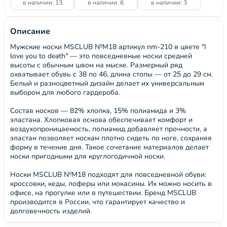
в наличии: 13
в наличии: 6
в наличии: 3
Описание
Мужские носки MSCLUB №М18 артикул nm-210 в цвете "I
love you to death" — это повседневные носки средней
высоты с обычным швом на мыске. Размерный ряд
охватывает обувь с 38 по 46, длина стопы — от 25 до 29 см.
Белый и разноцветный дизайн делает их универсальным
выбором для любого гардероба.
Состав носков — 82% хлопка, 15% полиамида и 3%
эластана. Хлопковая основа обеспечивает комфорт и
воздухопроницаемость, полиамид добавляет прочности, а
эластан позволяет носкам плотно сидеть по ноге, сохраняя
форму в течение дня. Такое сочетание материалов делает
носки пригодными для круглогодичной носки.
Носки MSCLUB №М18 подходят для повседневной обуви:
кроссовки, кеды, лоферы или мокасины. Их можно носить в
офисе, на прогулке или в путешествии. Бренд MSCLUB
производится в России, что гарантирует качество и
долговечность изделий.