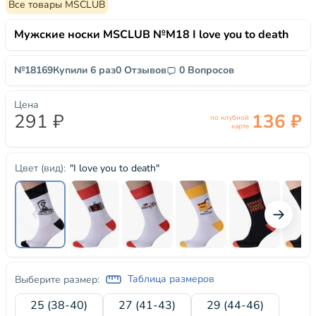
Все товары MSCLUB
Мужские носки MSCLUB №М18 I love you to death
№18169
Купили 6 раз
0 Отзывов
0 Вопросов
Цена
291 ₽
136 ₽
по клубной
карте
"I love you to death"
Цвет (вид):
Таблица размеров
Выберите размер:
25 (38-40)
27 (41-43)
29 (44-46)