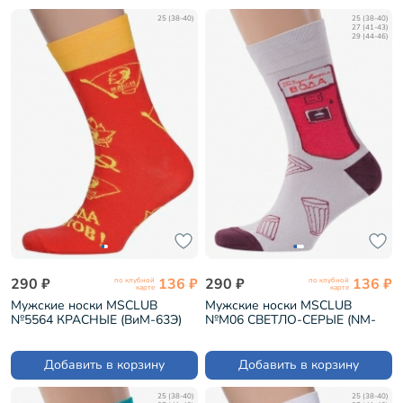
25 (38-40)
25 (38-40)
27 (41-43)
29 (44-46)
290 ₽
136 ₽
290 ₽
136 ₽
по клубной
по клубной
карте
карте
Мужские носки MSCLUB
Мужские носки MSCLUB
№5564 КРАСНЫЕ (ВиМ-63Э)
№М06 СВЕТЛО-СЕРЫЕ (NM-
76)
Добавить в корзину
Добавить в корзину
25 (38-40)
25 (38-40)