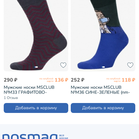
290 ₽
136 ₽
252 ₽
118 ₽
по клубной
по клубной
карте
карте
Мужские носки MSCLUB
Мужские носки MSCLUB
№М33 ГРАФИТОВО-
№М36 СИНЕ-ЗЕЛЕНЫЕ (nm-
БОРДОВЫЕ (nm-356)
398)
1 Отзыв
Добавить в корзину
Добавить в корзину