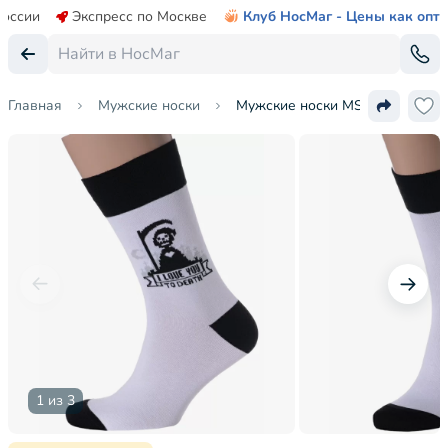
России
Экспресс по Москве
Клуб НосМаг - Цены как опт
Главная
Мужские носки
Мужские носки MSCLUB №М18
1 из 3