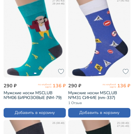
27 (41-43)
27 (41-43)
29 (44-46)
290 ₽
136 ₽
290 ₽
136 ₽
по клубной
по клубной
карте
карте
Мужские носки MSCLUB
Мужские носки MSCLUB
№М06 БИРЮЗОВЫЕ (NM-79)
№М31 СИНИЕ (nm-337)
1 Отзыв
Добавить в корзину
Добавить в корзину
25 (38-40)
25 (38-40)
27 (41-43)