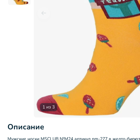
1 из 3
Описание
Мужские носки MSCLUB №М24 артикул nm-277 в желто-бирюз