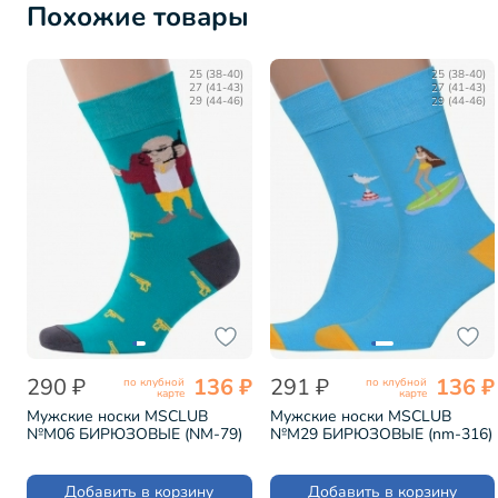
Похожие товары
25 (38-40)
25 (38-40)
27 (41-43)
27 (41-43)
29 (44-46)
29 (44-46)
290 ₽
136 ₽
291 ₽
136 ₽
по клубной
по клубной
карте
карте
Мужские носки MSCLUB
Мужские носки MSCLUB
№М06 БИРЮЗОВЫЕ (NM-79)
№М29 БИРЮЗОВЫЕ (nm-316)
Добавить в корзину
Добавить в корзину