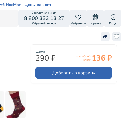
уб НосМаг - Цены как опт
Бесплатная линия
8 800 333 13 27
Обратный звонок
Избранное
Корзина
Вход
Цена
290 ₽
136 ₽
по клубной
-
карте
Добавить в корзину