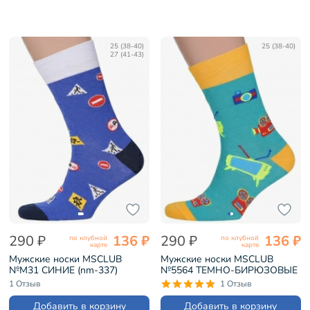
25 (38-40)
25 (38-40)
27 (41-43)
290 ₽
136 ₽
290 ₽
136 ₽
по клубной
по клубной
карте
карте
Мужские носки MSCLUB
Мужские носки MSCLUB
№М31 СИНИЕ (nm-337)
№5564 ТЕМНО-БИРЮЗОВЫЕ
(ВиМ-57Э)
1 Отзыв
1 Отзыв
Добавить в корзину
Добавить в корзину