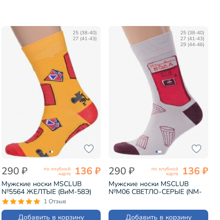
25 (38-40)
25 (38-40)
27 (41-43)
27 (41-43)
29 (44-46)
290 ₽
136 ₽
290 ₽
136 ₽
по клубной
по клубной
карте
карте
Мужские носки MSCLUB
Мужские носки MSCLUB
№5564 ЖЕЛТЫЕ (ВиМ-58Э)
№М06 СВЕТЛО-СЕРЫЕ (NM-
76)
1 Отзыв
Добавить в корзину
Добавить в корзину