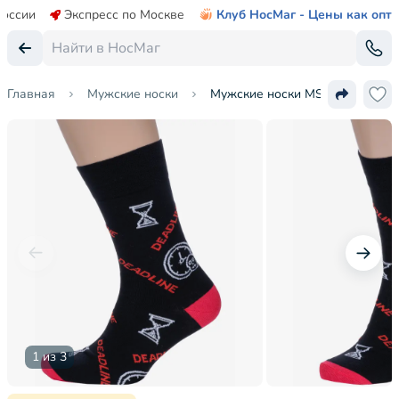
России
Экспресс по Москве
Клуб НосМаг - Цены как опт
Главная
Мужские носки
Мужские носки MSCLUB №М51
1 из 3