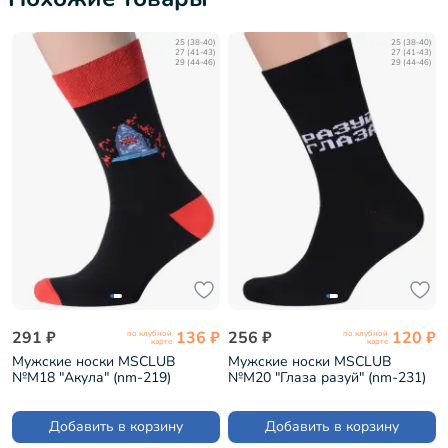
25 (38-40)
25 (38-40)
27 (41-43)
27 (41-43)
29 (44-46)
29 (44-46)
291 ₽
136 ₽
256 ₽
120 ₽
по клубной
по клубной
карте
карте
Мужские носки MSCLUB
Мужские носки MSCLUB
№М18 "Акула" (nm-219)
№М20 "Глаза разуй" (nm-231)
Добавить в корзину
Добавить в корзину