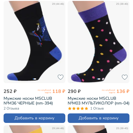
29 (44-46)
25 (38-40)
252 ₽
118 ₽
290 ₽
136 ₽
по клубной
по клубной
карте
карте
Мужские носки MSCLUB
Мужские носки MSCLUB
№М36 ЧЕРНЫЕ (nm-394)
№М03 МУЛЬТИКОЛОР (nm-04)
2 Отзыва
1 Отзыв
Добавить в корзину
Добавить в корзину
29 (44-46)
25 (38-40)