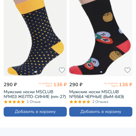
290 ₽
136 ₽
290 ₽
136 ₽
по клубной
по клубной
карте
карте
Мужские носки MSCLUB
Мужские носки MSCLUB
№М03 ЖЕЛТО-СИНИЕ (nm-27)
№5564 ЧЕРНЫЕ (ВиМ-64Э)
1 Отзыв
2 Отзыва
Добавить в корзину
Добавить в корзину