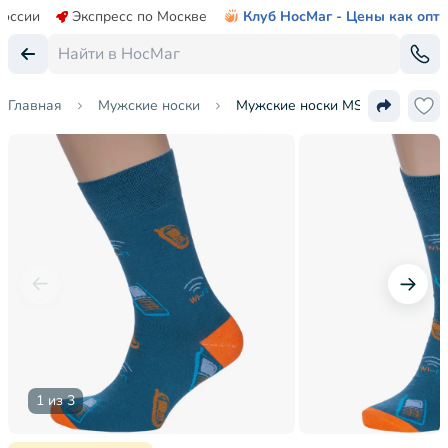
России
Экспресс по Москве
Клуб НосМаг - Цены как опт
Главная
Мужские носки
Мужские носки MSCLUB №М51
1 из 3