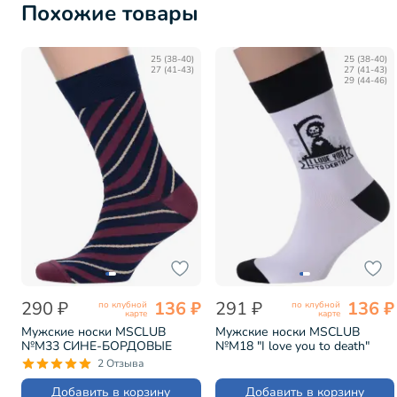
Похожие товары
25 (38-40)
25 (38-40)
27 (41-43)
27 (41-43)
29 (44-46)
290 ₽
136 ₽
291 ₽
136 ₽
по клубной
по клубной
карте
карте
Мужские носки MSCLUB
Мужские носки MSCLUB
№М33 СИНЕ-БОРДОВЫЕ
№М18 "I love you to death"
(nm-355)
(nm-210)
2 Отзыва
Добавить в корзину
Добавить в корзину