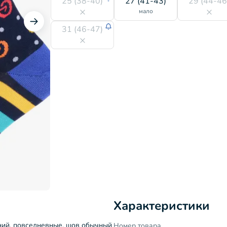
25 (38-40)
27 (41-43)
29 (44-46
мало
31 (46-47)
Характеристики
ний, повседневные, шов обычный
Номер товара