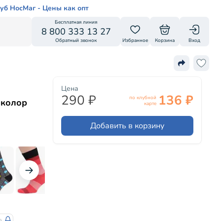
уб НосМаг - Цены как опт
Бесплатная линия
8 800 333 13 27
Обратный звонок
Избранное
Корзина
Вход
Цена
290 ₽
136 ₽
по клубной
иколор
карте
Добавить в корзину