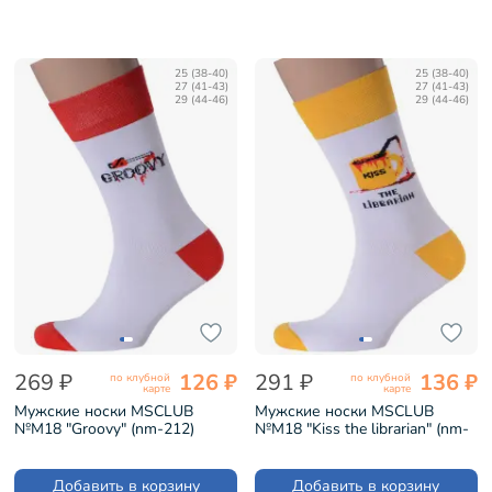
25 (38-40)
25 (38-40)
27 (41-43)
27 (41-43)
29 (44-46)
29 (44-46)
269 ₽
126 ₽
291 ₽
136 ₽
по клубной
по клубной
карте
карте
Мужские носки MSCLUB
Мужские носки MSCLUB
№М18 "Groovy" (nm-212)
№М18 "Kiss the librarian" (nm-
213)
Добавить в корзину
Добавить в корзину