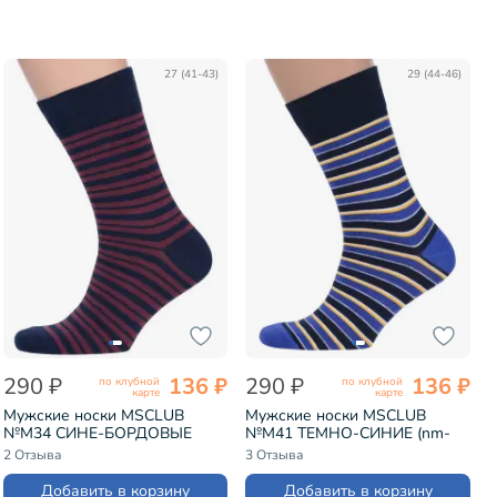
27 (41-43)
29 (44-46)
290 ₽
136 ₽
290 ₽
136 ₽
по клубной
по клубной
карте
карте
Мужские носки MSCLUB
Мужские носки MSCLUB
№М34 СИНЕ-БОРДОВЫЕ
№М41 ТЕМНО-СИНИЕ (nm-
(nm-371)
441)
2 Отзыва
3 Отзыва
Добавить в корзину
Добавить в корзину