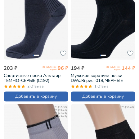
203 ₽
96 ₽
194 ₽
144 ₽
по клубной
по клубной
карте
карте
Спортивные носки Альтаир
Мужские короткие носки
ТЕМНО-СЕРЫЕ (С192)
DiWaRi рис. 018, ЧЕРНЫЕ
(7С-37СП)
2 Отзыва
1 Отзыв
Добавить в корзину
Добавить в корзину
23 (37-38)
25 (38-40)
25 (39-41)
27 (41-43)
29 (43-45)