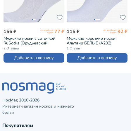
156 ₽
77 ₽
115 ₽
92 ₽
по клубной
по клубной
карте
карте
Мужские носки с сеточкой
Мужские короткие носки
RuSocks (Орудьевский
Альтаир БЕЛЫЕ (А202)
трикотаж) БЕЛО-СИНИЕ
2 Отзыва
1 Отзыв
(М-2211)
Добавить в корзину
Добавить в корзину
НосМаг, 2010-2026
Интернет-магазин носков и нижнего
белья
Покупателям