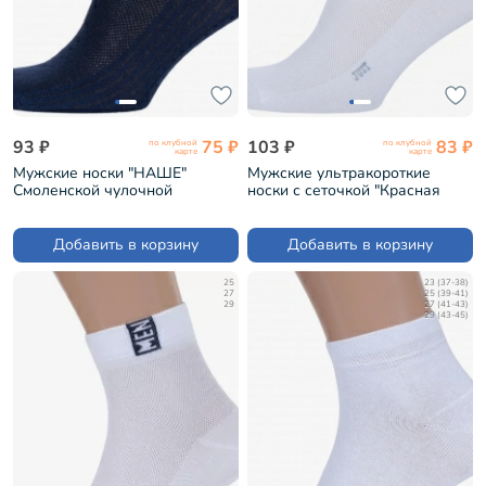
93 ₽
75 ₽
103 ₽
83 ₽
по клубной
по клубной
карте
карте
Мужские носки "НАШЕ"
Мужские ультракороткие
Смоленской чулочной
носки с сеточкой "Красная
фабрики рис. 1, ТЕМНО-
ветка" БЕЛЫЕ (С-1314)
СИНИЕ №3-1 (522С1-1)
Добавить в корзину
Добавить в корзину
25
23 (37-38)
27
25 (39-41)
29
27 (41-43)
29 (43-45)