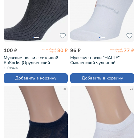
100 ₽
80 ₽
96 ₽
77 ₽
по клубной
по клубной
карте
карте
Мужские носки с сеточкой
Мужские носки "НАШЕ"
RuSocks (Орудьевский
Смоленской чулочной
трикотаж) ТЕМНО-СЕРЫЕ (М3-
фабрики рис. 1, БЕЛЫЕ №0
1 Отзыв
23717)
(522С7)
Добавить в корзину
Добавить в корзину
25
25