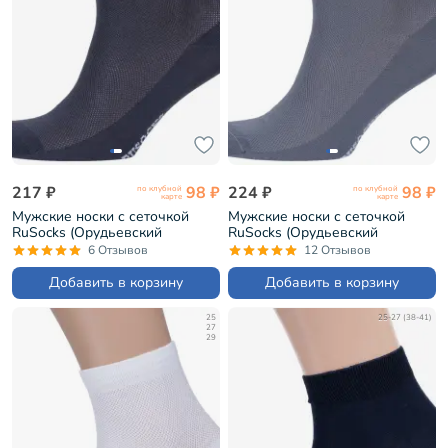
217 ₽
98 ₽
224 ₽
98 ₽
по клубной
по клубной
карте
карте
Мужские носки с сеточкой
Мужские носки с сеточкой
RuSocks (Орудьевский
RuSocks (Орудьевский
трикотаж) ТЕМНО-СЕРЫЕ
трикотаж) СЕРЫЕ (М-2211)
6 Отзывов
12 Отзывов
(М-2211)
Добавить в корзину
Добавить в корзину
25
25-27 (38-41)
27
29