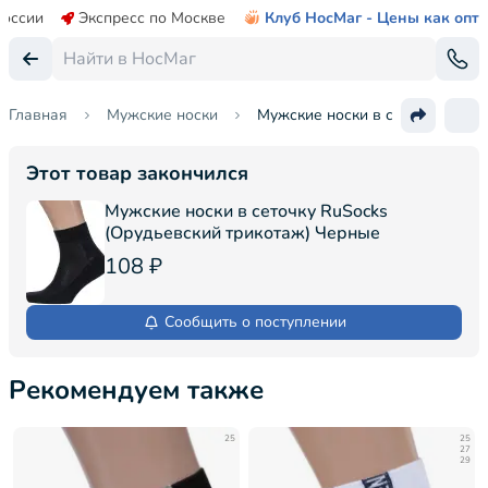
России
Экспресс по Москве
Клуб НосМаг - Цены как опт
Главная
Мужские носки
Мужские носки в сеточку RuSoc
Этот товар закончился
Мужские носки в сеточку RuSocks
(Орудьевский трикотаж) Черные
108 ₽
Сообщить о поступлении
Рекомендуем также
25
25
27
29