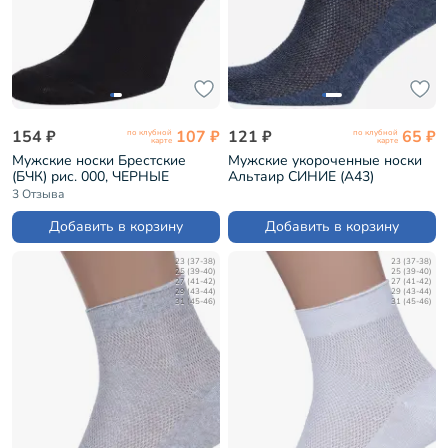
154 ₽
107 ₽
121 ₽
65 ₽
по клубной
по клубной
карте
карте
Мужские носки Брестские
Мужские укороченные носки
(БЧК) рис. 000, ЧЕРНЫЕ
Альтаир СИНИЕ (А43)
(14С2124)
3 Отзыва
Добавить в корзину
Добавить в корзину
23 (37-38)
23 (37-38)
25 (39-40)
25 (39-40)
27 (41-42)
27 (41-42)
29 (43-44)
29 (43-44)
31 (45-46)
31 (45-46)