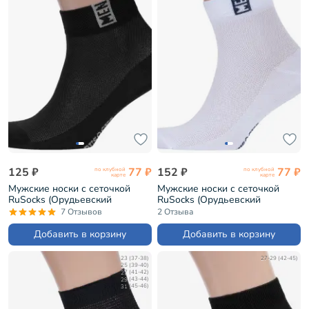
125 ₽
77 ₽
152 ₽
77 ₽
по клубной
по клубной
карте
карте
Мужские носки с сеточкой
Мужские носки с сеточкой
RuSocks (Орудьевский
RuSocks (Орудьевский
трикотаж) ЧЕРНЫЕ (М-2211)
трикотаж) БЕЛО-СИНИЕ
7 Отзывов
2 Отзыва
(М-2211)
Добавить в корзину
Добавить в корзину
23 (37-38)
27-29 (42-45)
25 (39-40)
27 (41-42)
29 (43-44)
31 (45-46)