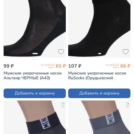
99 ₽
65 ₽
107 ₽
86 ₽
по клубной
по клубной
карте
карте
Мужские укороченные носки
Мужские укороченные носки
Альтаир ЧЕРНЫЕ (А43)
RuSocks (Орудьевский
трикотаж) ЧЕРНЫЕ (М-1125)
Добавить в корзину
Добавить в корзину
25
25
27
27