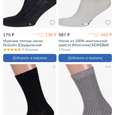
170 ₽
136 ₽
587 ₽
450 ₽
по клубной
по клубной
карте
карте
Мужские теплые носки
Носки из 100% монгольской
RuSocks (Орудьевский
шерсти (Монголка) БЕЖЕВЫЕ
трикотаж) ЧЕРНЫЕ (М-590)
(01173)
5 Отзывов
1 Отзыв
Добавить в корзину
Добавить в корзину
25
39-44