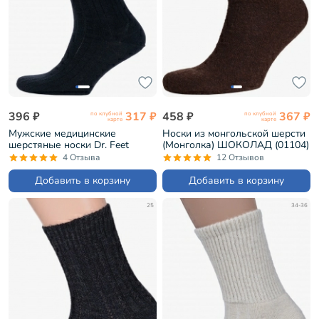
396 ₽
317 ₽
458 ₽
367 ₽
по клубной
по клубной
карте
карте
Мужские медицинские
Носки из монгольской шерсти
шерстяные носки Dr. Feet
(Монголка) ШОКОЛАД (01104)
ЧЕРНЫЕ (15DF4)
4 Отзыва
12 Отзывов
Добавить в корзину
Добавить в корзину
25
34-36