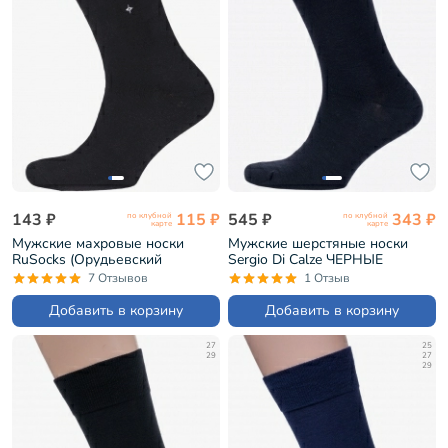
143 ₽
115 ₽
545 ₽
343 ₽
по клубной
по клубной
карте
карте
Мужские махровые носки
Мужские шерстяные носки
RuSocks (Орудьевский
Sergio Di Calze ЧЕРНЫЕ
трикотаж) ЧЕРНЫЕ (М-188)
(21SC2)
7 Отзывов
1 Отзыв
Добавить в корзину
Добавить в корзину
27
25
29
27
29