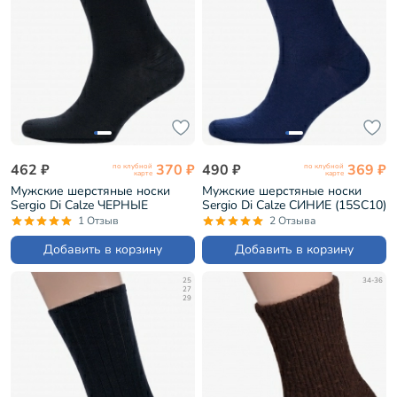
462 ₽
370 ₽
490 ₽
369 ₽
по клубной
по клубной
карте
карте
Мужские шерстяные носки
Мужские шерстяные носки
Sergio Di Calze ЧЕРНЫЕ
Sergio Di Calze СИНИЕ (15SC10)
(15SC10)
1 Отзыв
2 Отзыва
Добавить в корзину
Добавить в корзину
25
34-36
27
29