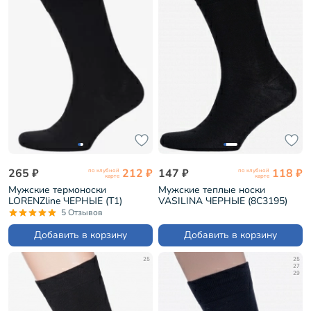
265 ₽
212 ₽
147 ₽
118 ₽
по клубной
по клубной
карте
карте
Мужские термоноски
Мужские теплые носки
LORENZline ЧЕРНЫЕ (Т1)
VASILINA ЧЕРНЫЕ (8С3195)
5 Отзывов
Добавить в корзину
Добавить в корзину
25
25
27
29