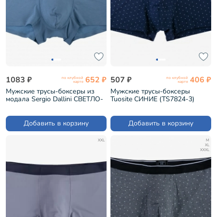
1083 ₽
652 ₽
507 ₽
406 ₽
по клубной
по клубной
карте
карте
Мужские трусы-боксеры из
Мужские трусы-боксеры
модала Sergio Dallini СВЕТЛО-
Tuosite СИНИЕ (TS7824-3)
СЕРЫЕ (SD2908-6)
Добавить в корзину
Добавить в корзину
XXL
M
XL
XXXL