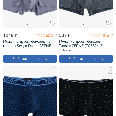
1148 ₽
691 ₽
507 ₽
406 ₽
по клубной
по клубной
карте
карте
Мужские трусы-боксеры из
Мужские трусы-боксеры
модала Sergio Dallini СЕРЫЕ
Tuosite СЕРЫЕ (TS7824-2)
(SD2908-1)
1 Отзыв
Добавить в корзину
Добавить в корзину
XXXL
M
XL
XXL