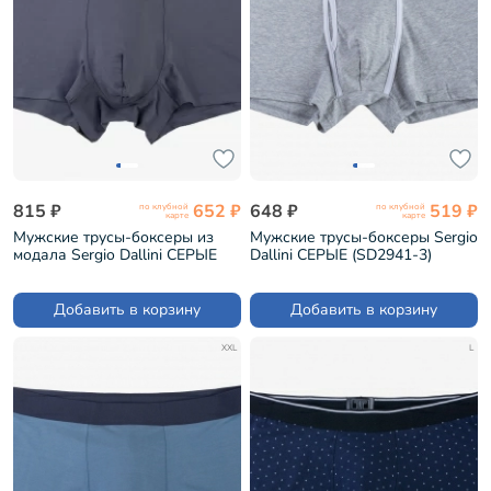
815 ₽
652 ₽
648 ₽
519 ₽
по клубной
по клубной
карте
карте
Мужские трусы-боксеры из
Мужские трусы-боксеры Sergio
модала Sergio Dallini СЕРЫЕ
Dallini СЕРЫЕ (SD2941-3)
(SG2923-3)
Добавить в корзину
Добавить в корзину
XXL
L