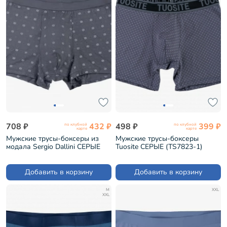
708 ₽
432 ₽
498 ₽
399 ₽
по клубной
по клубной
карте
карте
Мужские трусы-боксеры из
Мужские трусы-боксеры
модала Sergio Dallini СЕРЫЕ
Tuosite СЕРЫЕ (TS7823-1)
(SG2936-3)
Добавить в корзину
Добавить в корзину
M
XXL
XXL