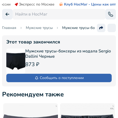
России
Экспресс по Москве
Клуб НосМаг - Цены как опт
Главная
Мужские трусы
Мужские трусы-боксеры из модал
Этот товар закончился
Мужские трусы-боксеры из модала Sergio
Dallini Черные
873 ₽
Сообщить о поступлении
Рекомендуем также
L
L
XXL