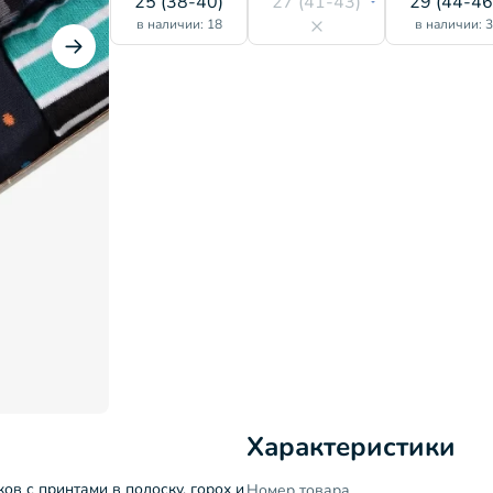
25 (38-40)
27 (41-43)
29 (44-46
в наличии: 18
в наличии: 
Характеристики
ов с принтами в полоску, горох и
Номер товара