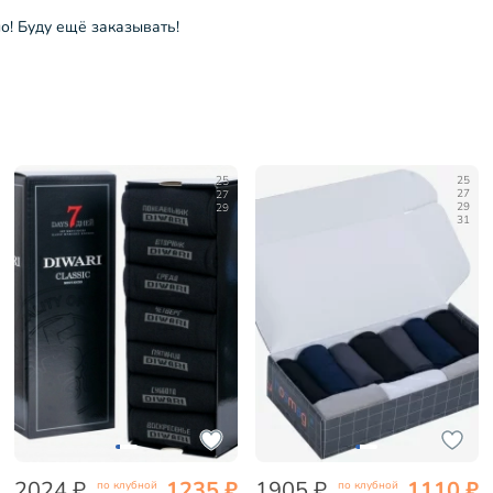
о! Буду ещё заказывать!
25
25
27
27
29
29
31
2024 ₽
1235 ₽
1905 ₽
1110 ₽
по клубной
по клубной