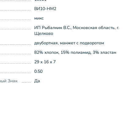
ВИ10-НМ2
микс
ИП Рыбалкин В.С., Московская область, г.
Щелково
двубортная, манжет с подворотом
82% хлопок, 15% полиамид, 3% эластан
29 x 16 x 7
0.50
ный Знак
Да