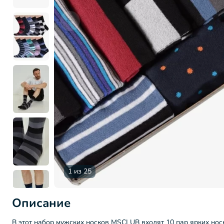
1 из 25
Описание
В этот набор мужских носков MSCLUB входят 10 пар ярких носк