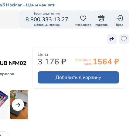
уб НосМаг - Цены как опт
Бесплатная линия
8 800 333 13 27
Обратный звонок
Избранное
Корзина
Вход
Цена
3 176 ₽
1564 ₽
по клубной
CLUB №М02
карте
опросов
Добавить в корзину