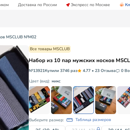
иком
Доставка по России
Экспресс по Москве
Кл
осков MSCLUB №М02
Все товары MSCLUB
Набор из 10 пар мужских носков MS
№13921
Купили 3746 раз
4.77
•
23 Отзыва
0 В
микс
Цвет (вид):
Таблица размеров
Выберите размер: