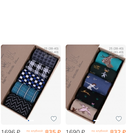
25 (38-40)
25 (38-40)
27 (41-43)
27 (41-43)
29 (44-46)
29 (44-46)
1696 ₽
835 ₽
1690 ₽
832 ₽
по клубной
по клубной