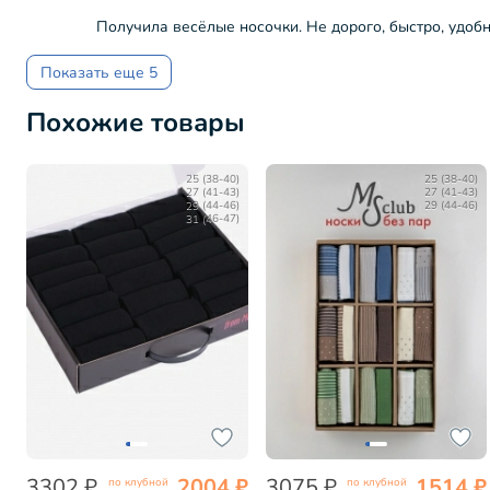
Получила весёлые носочки. Не дорого, быстро, удобн
Показать еще 5
Похожие товары
25 (38-40)
25 (38-40)
27 (41-43)
27 (41-43)
29 (44-46)
29 (44-46)
31 (46-47)
3302 ₽
2004 ₽
3075 ₽
1514 ₽
по клубной
по клубной