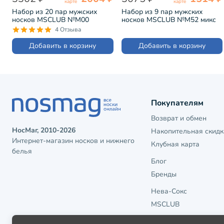
карте
карте
Набор из 20 пар мужских
Набор из 9 пар мужских
носков MSCLUB №М00
носков MSCLUB №М52 микс
черные (МС-ПН-01-20)
"Без пар" (ВИ9-НМ52)
4 Отзыва
Добавить в корзину
Добавить в корзину
Покупателям
Возврат и обмен
НосМаг, 2010-2026
Накопительная скидк
Интернет-магазин носков и нижнего
Клубная карта
белья
Блог
Бренды
Нева-Сокс
MSCLUB