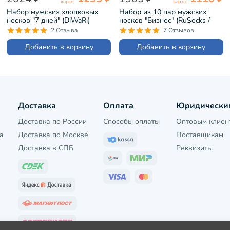
карте
карте
Набор мужских хлопковых
Набор из 10 пар мужских
носков "7 дней" (DiWaRi)
носков "Бизнес" (RuSocks /
черные (5С-08СП-100)
Орудьевский трикотаж) микс
2 Отзыва
7 Отзывов
17 (РуС-10)
Добавить в корзину
Добавить в корзину
Доставка
Оплата
Юридически
Доставка по России
Способы оплаты
Оптовым клиен
а
Доставка по Москве
Поставщикам
Доставка в СПБ
Реквизиты