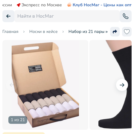
России
Экспресс по Москве
Клуб НосМаг - Цены как опт
Главная
Носки в кейсе
Набор из 21 пары мужских носко
1 из 21