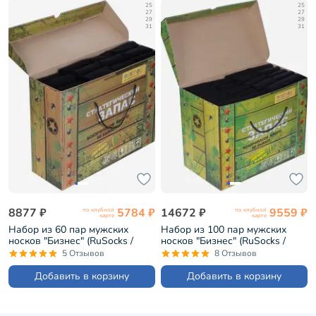
25
25
27
27
29
29
31
31
8877 ₽
5784 ₽
14672 ₽
9559 ₽
по клубной
по клубной
карте
карте
Набор из 60 пар мужских
Набор из 100 пар мужских
носков "Бизнес" (RuSocks /
носков "Бизнес" (RuSocks /
Орудьевский трикотаж)
Орудьевский трикотаж)
5 Отзывов
8 Отзывов
черные (РуС-60)
черные (РуС-100)
Добавить в корзину
Добавить в корзину