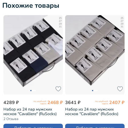
Похожие товары
25
25
27
27
29
29
31
31
4289 ₽
2468 ₽
3641 ₽
2407 ₽
по клубной
по клубной
карте
карте
Набор из 24 пар мужских
Набор из 24 пар мужских
носков "Cavalliere" (RuSocks)
носков "Cavalliere" (RuSocks)
микс (CR-24)
темно-бежевые (CR-24)
2 Отзыва