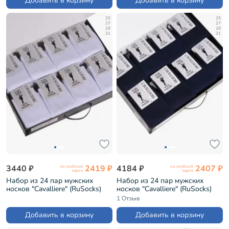
Добавить в корзину
Добавить в корзину
25
25
27
27
29
29
31
31
3440 ₽
2419 ₽
4184 ₽
2407 ₽
по клубной
по клубной
карте
карте
Набор из 24 пар мужских
Набор из 24 пар мужских
носков "Cavalliere" (RuSocks)
носков "Cavalliere" (RuSocks)
белые (CR-24)
темно-синие (CR-24)
1 Отзыв
Добавить в корзину
Добавить в корзину