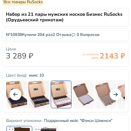
Все товары RuSocks
Набор из 21 пары мужских носков Бизнес RuSocks
(Орудьевский трикотаж)
№10938
Купили 204 раз
2 Отзыва
0 Вопросов
Цена
3 289 ₽
2143 ₽
по клубной
карте
микс 10
Цвет (вид):
Подарочный кейс "Фэнси Шменси"
Вариант упаковки: