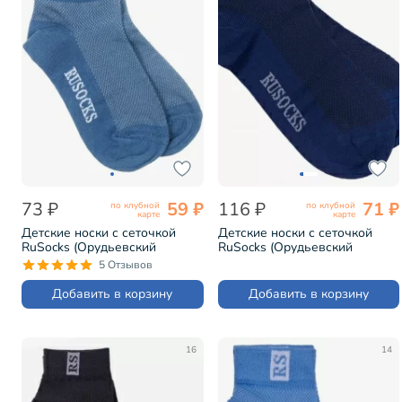
73 ₽
59 ₽
116 ₽
71 ₽
по клубной
по клубной
карте
карте
Детские носки с сеточкой
Детские носки с сеточкой
RuSocks (Орудьевский
RuSocks (Орудьевский
трикотаж) ДЖИНС (Д-36)
трикотаж) ТЕМНО-
5 Отзывов
ДЖИНСОВЫЕ (Д-36)
Добавить в корзину
Добавить в корзину
16
14