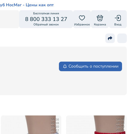
уб НосМаг - Цены как опт
Бесплатная линия
8 800 333 13 27
Обратный звонок
Избранное
Корзина
Вход
Сообщить о поступлении
14-16
14-16
16-18
16-18
18-20
18-20
20-22
20-22