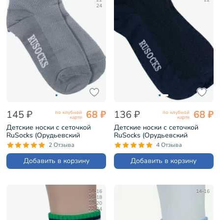
22
22
24
145 ₽
68 ₽
136 ₽
68 ₽
по клубной
по клубной
карте
карте
Детские носки с сеточкой
Детские носки с сеточкой
RuSocks (Орудьевский
RuSocks (Орудьевский
трикотаж) СЕРЫЕ (Д-36)
трикотаж) ТЕМНО-СИНИЕ
2 Отзыва
4 Отзыва
(Д-36)
Добавить в корзину
Добавить в корзину
14-16
14-16
16-18
18-20
22-24