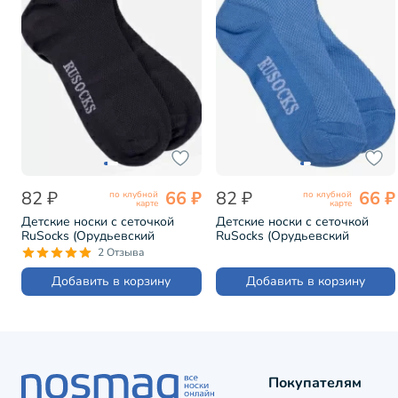
82 ₽
66 ₽
82 ₽
66 ₽
по клубной
по клубной
карте
карте
Детские носки с сеточкой
Детские носки с сеточкой
RuSocks (Орудьевский
RuSocks (Орудьевский
трикотаж) ТЕМНО-СЕРЫЕ
трикотаж) ТЕМНО-ГОЛУБЫЕ
2 Отзыва
(Д-36)
(Д-36)
Добавить в корзину
Добавить в корзину
Покупателям