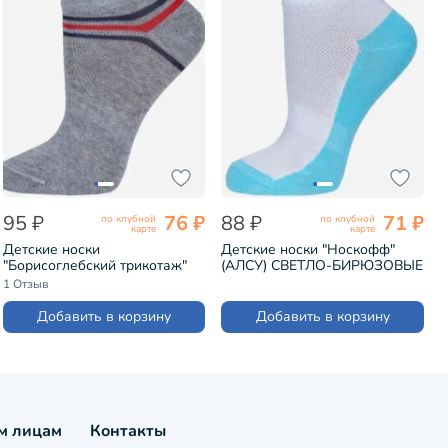
95 ₽
76 ₽
88 ₽
71 ₽
по клубной
по клубной
карте
карте
Детские носки
Детские носки "Носкофф"
"Борисоглебский трикотаж"
(АЛСУ) СВЕТЛО-БИРЮЗОВЫЕ
№23 СЕРЫЕ (8С1801-К)
(НД6)
1 Отзыв
Добавить в корзину
Добавить в корзину
м лицам
Контакты