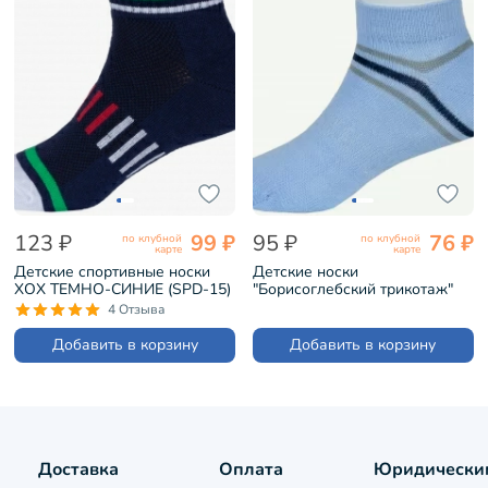
123 ₽
99 ₽
95 ₽
76 ₽
по клубной
по клубной
карте
карте
Детские спортивные носки
Детские носки
ХОХ ТЕМНО-СИНИЕ (SPD-15)
"Борисоглебский трикотаж"
№4 ГОЛУБЫЕ (8С1801-К)
4 Отзыва
Добавить в корзину
Добавить в корзину
Доставка
Оплата
Юридически