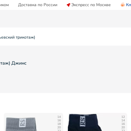
иком
Доставка по России
Экспресс по Москве
Кл
ьевский трикотаж)
отаж) Джинс
14
12
16
14
18
16
20
20