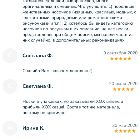
«отлично». Большой выбор носков, много
оригинальных и смешных. Что улучшить: 1) побольше
женственных носочков (изящных, красивых, модных, с
элегантными, природными или романтическими
рисуночками и т.п.); 2) хотелось бы видеть категорию
носочков по рисункам в их описании; не все носки
представлены при общем поиске, мы нашли часть из
них случайно, в дополнительных рекомендациях
9 сентября 2020
С
Светлана Ф.
Спасибо Вам, заказом довольны!)
20 июля 2020
С
Светлана Ф.
Носки в упаковках, но заказывали XOX unisex, а
прибыли XOX casual. Состав тот же материала,
поэтому не критично
30 мая 2020
И
Ирина К.