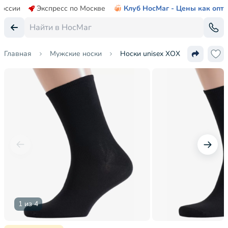
России
Экспресс по Москве
Клуб НосМаг - Цены как опт
Главная
Мужские носки
Носки unisex ХОХ
1 из 4