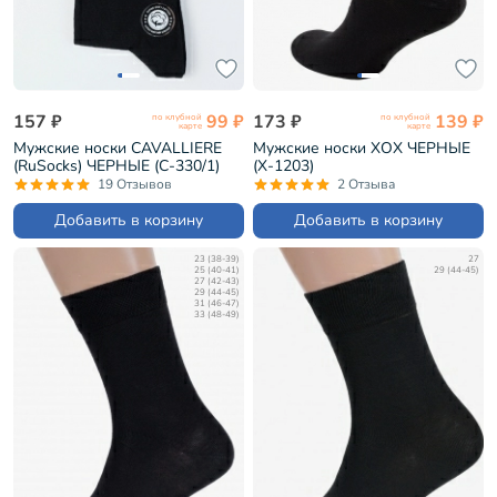
157 ₽
99 ₽
173 ₽
139 ₽
по клубной
по клубной
карте
карте
Мужские носки CAVALLIERE
Мужские носки ХОХ ЧЕРНЫЕ
(RuSocks) ЧЕРНЫЕ (С-330/1)
(X-1203)
19 Отзывов
2 Отзыва
Добавить в корзину
Добавить в корзину
23 (38-39)
27
25 (40-41)
29 (44-45)
27 (42-43)
29 (44-45)
31 (46-47)
33 (48-49)