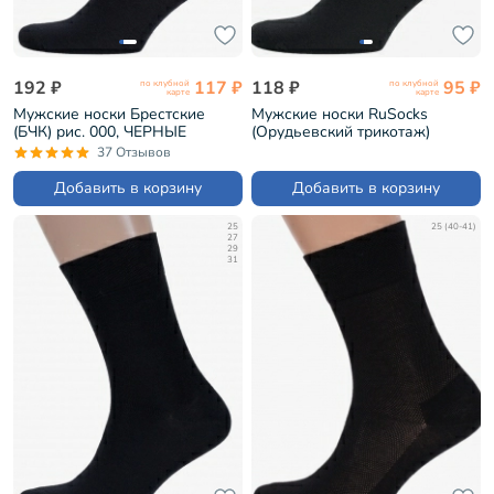
192 ₽
117 ₽
118 ₽
95 ₽
по клубной
по клубной
карте
карте
Мужские носки Брестские
Мужские носки RuSocks
(БЧК) рис. 000, ЧЕРНЫЕ
(Орудьевский трикотаж)
(14С2122)
ЧЕРНЫЕ (М-218)
37 Отзывов
Добавить в корзину
Добавить в корзину
25
25 (40-41)
27
29
31