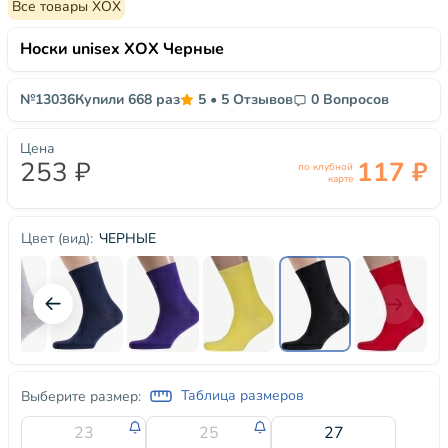
Все товары ХОХ
Носки unisex ХОХ Черные
№13036
Купили 668 раз
5
•
5 Отзывов
0 Вопросов
Цена
253 ₽
117 ₽
по клубной
карте
ЧЕРНЫЕ
Цвет (вид):
Таблица размеров
Выберите размер:
23
25
27