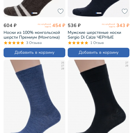
604 ₽
454 ₽
536 ₽
343 ₽
по клубной
по клубной
карте
карте
Носки из 100% монгольской
Мужские шерстяные носки
шерсти Премиум (Монголка)
Sergio Di Calze ЧЕРНЫЕ
ТЕМНО-КОРИЧНЕВЫЕ (01195)
(21SC2)
3 Отзыва
1 Отзыв
Добавить в корзину
Добавить в корзину
25
27
27
29
29