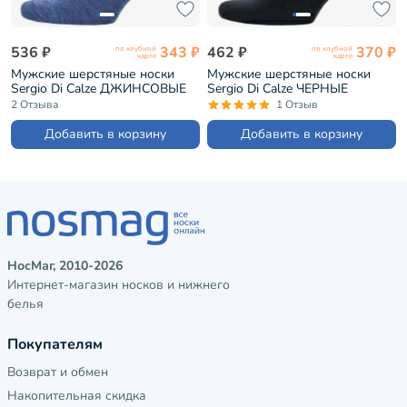
536 ₽
343 ₽
462 ₽
370 ₽
по клубной
по клубной
карте
карте
Мужские шерстяные носки
Мужские шерстяные носки
Sergio Di Calze ДЖИНСОВЫЕ
Sergio Di Calze ЧЕРНЫЕ
(21SC2)
(15SC10)
2 Отзыва
1 Отзыв
Добавить в корзину
Добавить в корзину
НосМаг, 2010-2026
Интернет-магазин носков и нижнего
белья
Покупателям
Возврат и обмен
Накопительная скидка