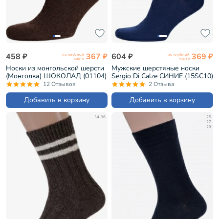
458 ₽
367 ₽
604 ₽
369 ₽
по клубной
по клубной
карте
карте
Носки из монгольской шерсти
Мужские шерстяные носки
(Монголка) ШОКОЛАД (01104)
Sergio Di Calze СИНИЕ (15SC10)
12 Отзывов
2 Отзыва
Добавить в корзину
Добавить в корзину
34-36
25
27
29