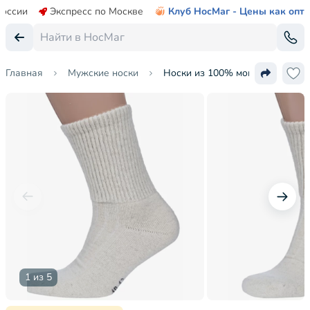
России
Экспресс по Москве
Клуб НосМаг - Цены как опт
Главная
Мужские носки
Носки из 100% монгольской ше
1 из 5