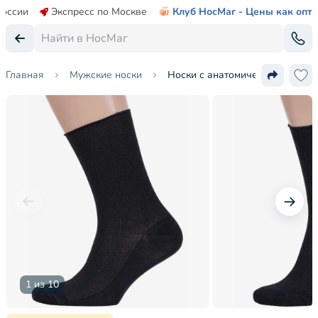
России
Экспресс по Москве
Клуб НосМаг - Цены как опт
Главная
Мужские носки
Носки с анатомической резинк
1 из 10