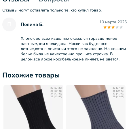
Отзывы могут оставлять только те, кто купил товар.
10 марта 2026
П
Полина Б.
Хлопок во всех изделиях оказался гораздо менее
плотным,чем я ожидала. Носки как будто все
летние,хотя в описании этого не заявлено. На нижнем
белье была не качественно прошита строчка. В
целом,все яркое,носибельное,не линяет, не рвется.
Похожие товары
23 (37-38)
23 (37-38)
25 (39-41)
25 (39-41)
27 (41-43)
27 (41-43)
29 (43-45)
29 (43-45)