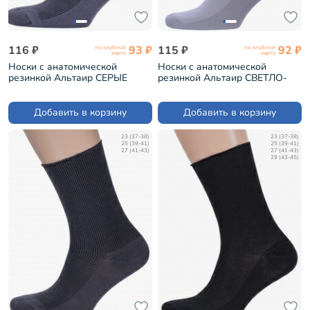
116 ₽
93 ₽
115 ₽
92 ₽
по клубной
по клубной
карте
карте
Носки с анатомической
Носки с анатомической
резинкой Альтаир СЕРЫЕ
резинкой Альтаир СВЕТЛО-
(С198)
СЕРЫЕ (С198)
Добавить в корзину
Добавить в корзину
23 (37-38)
23 (37-38)
25 (39-41)
25 (39-41)
27 (41-43)
27 (41-43)
29 (43-45)