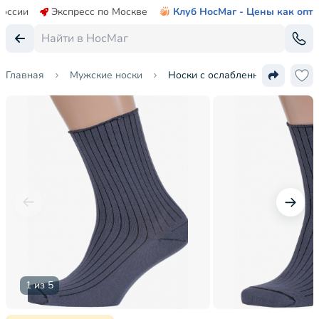
России
Экспресс по Москве
Клуб НосМаг - Цены как опт
Главная
Мужские носки
Носки с ослабленной резинкой
1 из 5