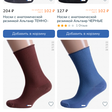
204 ₽
102 ₽
127 ₽
102 ₽
по клубной
по клубной
карте
карте
Носки с анатомической
Носки с анатомической
резинкой Альтаир ТЕМНО-
резинкой Альтаир ЧЕРНЫЕ
СЕРЫЕ (С198)
(С198)
1 Отзыв
Добавить в корзину
Добавить в корзину
23
23
25
25
27
27
29
29